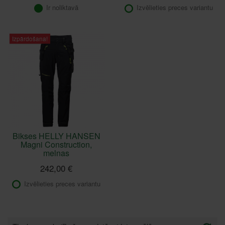
Ir noliktavā
Izvēlieties preces variantu
Izpārdošana!
Bikses HELLY HANSEN
Magni Construction,
melnas
242,00 €
Izvēlieties preces variantu