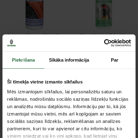
Impregnēšanas līdzeklis
Mazgāšanas līdzeklis
NIKWAX SoftShell Proof
NIKWAX Tech Wash
Wash-In
300ml
9,90 €
8,89 €
Piekrišana
Sīkāka informācija
Par
Ir noliktavā
Ir noliktavā
Šī tīmekļa vietne izmanto sīkfailus
Izpārdošana!
Mēs izmantojam sīkfailus, lai personalizētu saturu un
reklāmas, nodrošinātu sociālo saziņas līdzekļu funkcijas
un analizētu mūsu datplūsmu. Informāciju par to, kā jūs
izmantojat mūsu vietni, mēs arī kopīgojam ar saviem
sociālās saziņas līdzekļu, reklamēšanas un analīzes
partneriem, kuri to var apvienot ar citu informāciju, ko
viņiem sniedzat vai ko viņi apkopo, kad lietojat viņu