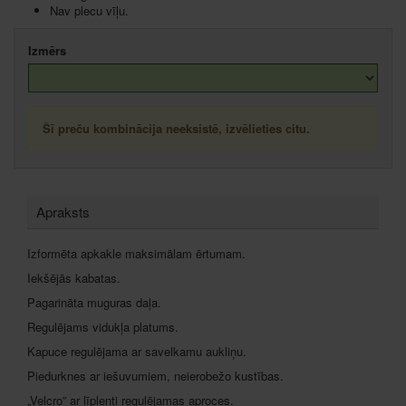
Nav plecu vīļu.
Izmērs
Šī preču kombinācija neeksistē, izvēlieties citu.
Apraksts
Izformēta apkakle maksimālam ērtumam.
Iekšējās kabatas.
Pagarināta muguras daļa.
Regulējams vidukļa platums.
Kapuce regulējama ar savelkamu aukliņu.
Piedurknes ar iešuvumiem, neierobežo kustības.
„Velcro” ar līplenti regulējamas aproces.