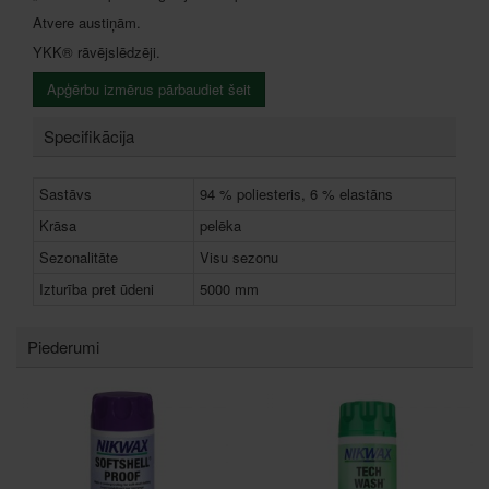
Atvere austiņām.
YKK® rāvējslēdzēji.
Apģērbu izmērus pārbaudiet šeit
Specifikācija
Sastāvs
94 % poliesteris, 6 % elastāns
Krāsa
pelēka
Sezonalitāte
Visu sezonu
Izturība pret ūdeni
5000 mm
Piederumi