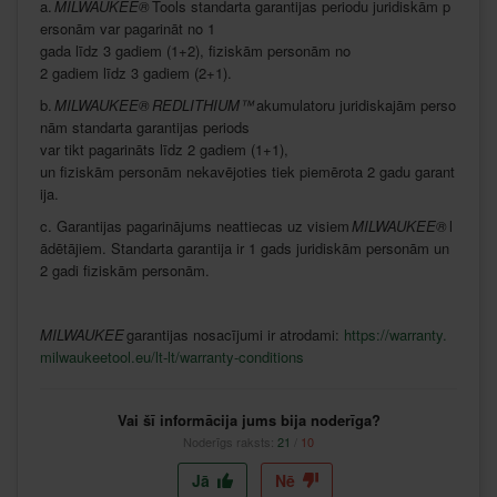
a.
MILWAUKEE®
Tools
standarta
garantijas
periodu
juridiskām
p
ersonām
var
pagarināt
no 1
gada
līdz
3
gadiem
(1+2),
fiziskām
personām
no
2
gadiem
līdz
3
gadiem
(2+1).
b.
MILWAUKEE®
REDLITHIUM™
akumulatoru
juridiskajām
perso
nām
standarta
garantijas
periods
var
tikt
pagarināts
līdz
2
gadiem
(1+1),
un
fiziskām
personām
nekavējoties
tiek
piemērota
2
gadu
garant
ija
.
c.
Garantijas
pagarinājums
neattiecas
uz
visiem
MILWAUKEE®
l
ādētājiem
.
Standarta
garantija
ir
1 gads
juridiskām
personām
un
2 gadi
fiziskām
personām
.
MILWAUKEE
garantijas
nosacījumi
ir
atrodami
:
https://warranty.
milwaukeetool.eu/lt-lt/warranty-conditions
Vai šī informācija jums bija noderīga?
Noderīgs raksts:
21
/
10
Jā
Nē