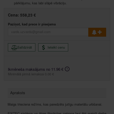
pārklājumu, kas labi slāpē vibrāciju.
Cena:
558,23 €
Paziņot, kad prece ir pieejama
Salīdzināt
Ieteikt cenu
Ikmēneša maksājums no 11.96 €
Minimālā pirmā iemaksa 0.00 €
Apraksts
Maigs trieciena režīms, kas paredzēts jutīgu materiālu urbšanai.
FIXTEC sistēma un ātras fiksācijas patrona ļauj ātri mainīt darba