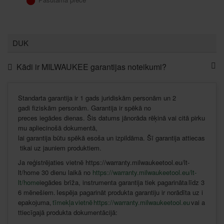
DUK
Kādi ir MILWAUKEE garantijas noteikumi?
Standarta
garantija
ir
1 gads
juridiskām
personām
un 2
gadi
fiziskām
personām
.
Garantija
ir
spēkā
no
preces
iegādes
dienas
.
Šis
datums
jānorāda
rēķinā
vai
citā
pirku
mu
apliecinošā
dokumentā
,
lai
garantija
būtu
spēkā
esoša
un
izpildāma
.
Šī
garantija
attiecas
tikai
uz
jauniem
produktiem
.
Ja
reģistrējaties
vietnē
https://warranty.milwaukeetool.eu/lt-
lt/home 30
dienu
laikā
no
https://warranty.milwaukeetool.eu/lt-
lt/home
iegādes
brīža
,
instrumenta
garantija
tiek
pagarināta
līdz
3
6
mēnešiem
.
Iespēja
pagarināt
produkta
garantiju
ir
norādīta
uz
i
epakojuma
,
tīmekļa vietnē
https://warranty.milwaukeetool.eu
vai
a
ttiecīgajā
produkta
dokumentācijā
: