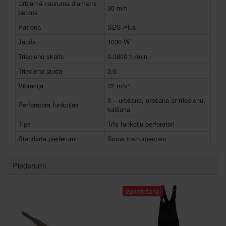
Urbjamā cauruma diametrs
30 mm
betonā
Patrona
SDS Plus
Jauda
1030 W
Triecienu skaits
0-3800 tr./min
Trieciena jauda
3,6
Vibrācija
22 m/s²
3 – urbšana, urbšana ar triecienu,
Perforatora funkcijas
kalšana
Tips
Trīs funkciju perforatori
Standarta piederumi
Soma instrumentam
Piederumi
Izpārdošana!