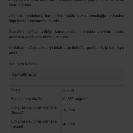
instrumentus.
Zobratu mehānismā iemontēta metāla bloka tehnoloģija nodrošina
šajā klasē maksimālo izturību.
Speciāla oglīšu turētāja konstrukcija nodrošina vienādu jaudu,
motoram griežoties abos virzienos.
Drošības sajūgs aizsargā iekārtu un lietotāju gadījumā, ja iestrēgst
urbis.
4 m garš kabelis.
Specifikācija
Svars
2,9 kg
Apgriezienu skaits
0–850 apgr./min
Urbjamā cauruma diametrs
13 mm
tēraudā
Urbjamā cauruma diametrs
40 mm
koksnē