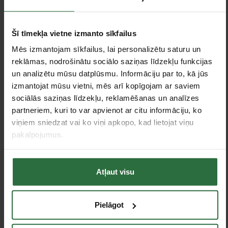
Kurpes ELTEN Jori
Kurpes ELTEN Renzo
Powerful Brown Low S3,
Low ESD S3, melnas
brūnas
Šī tīmekļa vietne izmanto sīkfailus
65,90 €
95,90 €
Mēs izmantojam sīkfailus, lai personalizētu saturu un
Izvēlieties preces variantu
reklāmas, nodrošinātu sociālo saziņas līdzekļu funkcijas
Izvēlieties preces variantu
un analizētu mūsu datplūsmu. Informāciju par to, kā jūs
izmantojat mūsu vietni, mēs arī kopīgojam ar saviem
sociālās saziņas līdzekļu, reklamēšanas un analīzes
partneriem, kuri to var apvienot ar citu informāciju, ko
viņiem sniedzat vai ko viņi apkopo, kad lietojat viņu
pakalpojumus.
Atļaut visu
Bikses HELLY HANSEN
Adapteris patronai no
Chelsea Evolution Cons,
SDS+ uz vītni
Pielāgot
melnas
1/2"-20UNF DOMAS
145,20 €
6,82 €