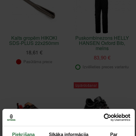
Kalts gropēm HIKOKI
Puskombinezons HELLY
SDS-PLUS 22x250mm
HANSEN Oxford Bib,
melns
18,61 €
83,90 €
Pasūtāma prece
Izvēlieties preces variantu
Izpārdošana!
Piekrišana
Sīkāka informācija
Par