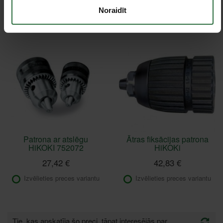
Noraidīt
Izvēlieties preces variantu
Ir noliktavā
Patrona ar atslēgu
Ātras fiksācijas patrona
HiKOKI 752072
HiKOKi
27,42 €
42,83 €
Izvēlieties preces variantu
Izvēlieties preces variantu
Tie, kas apskatīja šo preci, tāpat interesējās par...