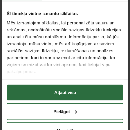
Apraksts
Šī tīmekļa vietne izmanto sīkfailus
VDE automātiskais slēdzis pret pārkaršanu.
Mēs izmantojam sīkfailus, lai personalizētu saturu un
4 rozetes ar iezemējumu un vāciņiem.
reklāmas, nodrošinātu sociālo saziņas līdzekļu funkcijas
un analizētu mūsu datplūsmu. Informāciju par to, kā jūs
Atbilst standartiem: EN 61242, DIN VDE 0620-1, DIN VDE 0282-4.
izmantojat mūsu vietni, mēs arī kopīgojam ar saviem
Specifikācija
sociālās saziņas līdzekļu, reklamēšanas un analīzes
partneriem, kuri to var apvienot ar citu informāciju, ko
Diametrs
285 mm
viņiem sniedzat vai ko viņi apkopo, kad lietojat viņu
Kontaktligzdu skaits
4 (250 V/16A)
pakalpojumus.
Kabeļa garums
50 m
Vijumu skaits kabelī
3
Atļaut visu
Pieļaujamā kabeļa slodze, kad satīts/kad attīts
1,0 / 3,5 kW
Aizsardzības klase
IP 20
Pielāgot
Kabeļa vijuma diametra platums
1,5 mm²
Tie, kas apskatīja šo preci, tāpat interesējās par...