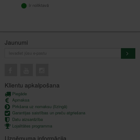
Ir noliktavā
Jaunumi
Klientu apkalpošana
Piegāde
Apmaksa
Pirkšana uz nomaksu (līzingā)
Garantijas saistības un preču atgriešana
Datu aizsardzība
Lojalitātes programma
Uzņēmuma informācija