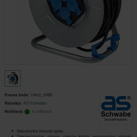
Preces kods:
10412_SWB
Ražotājs:
AS-Schwabe
Noliktavā:
Ir noliktavā
Galvanizēta tērauda spole.
Triecienizturīga, stingra, cinkota kājiņa, ergonomisks rokturis,