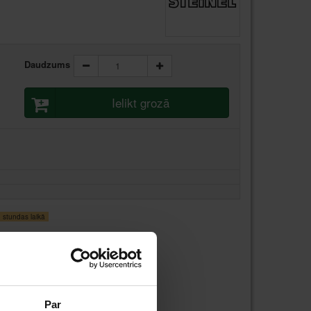
Daudzums
Ielikt grozā
stundas laikā
Par