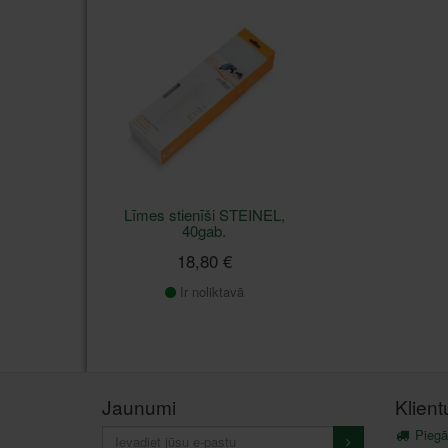
Līmes stienīši STEINEL,
40gab.
18,80 €
Ir noliktavā
Jaunumi
Klien
Piegā