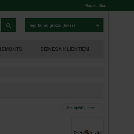
Pierakstīties
Iepirkumu grozs:
(tukšs)
REMONTS
BIZNESA KLIENTIEM
Sekojošā prece
→