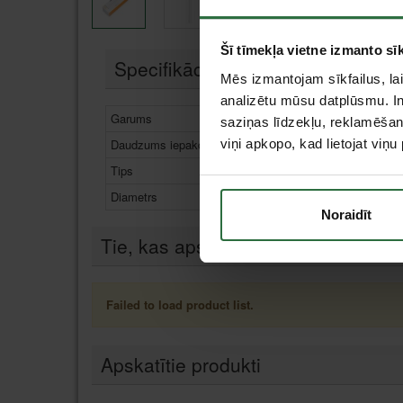
Šī tīmekļa vietne izmanto sīk
Specifikācija
Mēs izmantojam sīkfailus, lai
analizētu mūsu datplūsmu. In
Garums
250
saziņas līdzekļu, reklamēšana
Daudzums iepakojumā
viņi apkopo, kad lietojat viņ
40 g
Tips
Pied
Diametrs
Ø11
Noraidīt
Tie, kas apskatīja šo preci, tāpat in
Failed to load product list.
Apskatītie produkti