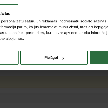
failus
 personalizētu saturu un reklāmas, nodrošinātu sociālo saziņas l
formāciju par to, kā jūs izmantojat mūsu vietni, mēs arī kopīgo
 mm
s un analīzes partneriem, kuri to var apvienot ar citu informācij
u pakalpojumus.
ab.
erumi
 mm
Pielāgot
teresējās par...