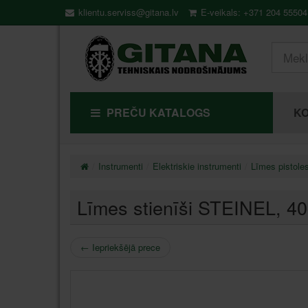
klientu.serviss@gitana.lv
E-veikals: +371 204 55504
PREČU KATALOGS
KO
Instrumenti
Elektriskie instrumenti
Līmes pistoles
Līmes stienīši STEINEL, 4
←
Iepriekšējā prece