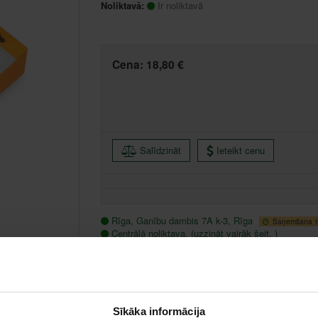
Noliktavā:
Ir noliktavā
Cena:
18,80 €
Salīdzināt
Ieteikt cenu
Rīga, Ganību dambis 7A k-3, Rīga
Saņemšana 1 
Centrālā noliktava, (uzzināt vairāk šeit, )
Citas noliktavas, (uzzināt vairāk šeit, )
Sīkāka informācija