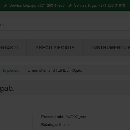
Serviss Liepāja: +371 263 47866
Serviss Rīga: +371 233 31978
NTAKTI
PREČU PIEGĀDE
INSTRUMENTU 
, to piederumi
Līmes stienīši STEINEL, 40gab.
0gab.
Preces kods:
047207_nov
Ražotājs:
Steinel