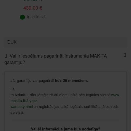
439,00 €
Ir noliktavā
DUK
Vai ir iespējams pagarināt instrumenta MAKITA
garantiju?
Jā
,
garantiju
var
pagarināt
līdz
36
mēnešiem
.
Lai
to
izdarītu
,
rīks
jāreģistrē
30
dienu
laikā
pēc
iegādes
vietnē
www.
makita.lt/3-year-
warranty.html
un
reģistrācijas
laikā
iegūtais
sertifikāts
jāiesniedz
servisā
.
Vai šī informācija jums bija noderīga?