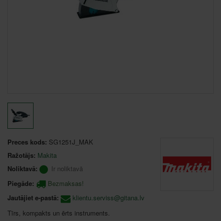
Preces kods:
SG1251J_MAK
Ražotājs:
Makita
Noliktavā:
Ir noliktavā
Piegāde:
Bezmaksas!
Jautājiet e-pastā:
klientu.serviss@gitana.lv
Tīrs, kompakts un ērts instruments.