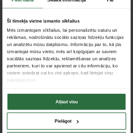
Šī tīmekļa vietne izmanto sīkfailus
Universāls dimanta disks
Universāls dimanta disks
Mēs izmantojam sīkfailus, lai personalizētu saturu un
GOLZ DS30
GOLZ DTS30 125x22,2
reklāmas, nodrošinātu sociālo saziņas līdzekļu funkcijas
125x22,2mm
mm
un analizētu mūsu datplūsmu. Informāciju par to, kā jūs
14,52 €
15,73 €
izmantojat mūsu vietni, mēs arī kopīgojam ar saviem
Ir noliktavā
Ir noliktavā
sociālās saziņas līdzekļu, reklamēšanas un analīzes
partneriem, kuri to var apvienot ar citu informāciju, ko
viņiem sniedzat vai ko viņi apkopo, kad lietojat viņu
pakalpojumus.
Atļaut visu
Pielāgot