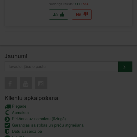
Noderīgs raksts:
111
/
514
Jā
Nē
Jaunumi
Klientu apkalpošana
Piegāde
Apmaksa
Pirkšana uz nomaksu (līzingā)
Garantijas saistības un preču atgriešana
Datu aizsardzība