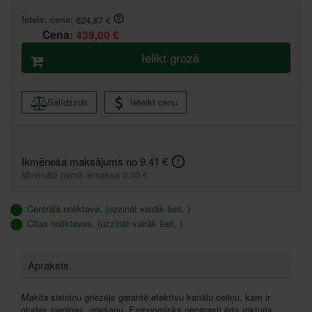
Ieteic. cena:
624,87 €
Cena:
439,00 €
Ielikt grozā
Salīdzināt
Ieteikt cenu
Ikmēneša maksājums no 9.41 €
Minimālā pirmā iemaksa 0.00 €
Centrālā noliktava, (uzzināt vairāk šeit, )
Citas noliktavas, (uzzināt vairāk šeit, )
Apraksts
Makita
sieiniņu griezējs garantē efektīvu kanālu celiņu, kam ir
gludas sieniņas, griešanu. Ergonomisks neparasti ērts rokturis.