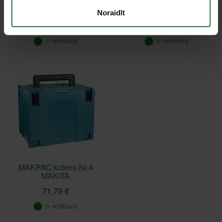
Oglītes CB318 MAKITA
Dimanta disks betonam
191978-9
GOLZ LU40 125x22.2mm
Noraidīt
11,30 €
25,41 €
Ir noliktavā
Ir noliktavā
MAKPAC koferis Nr.4
MAKITA
71,79 €
Ir noliktavā