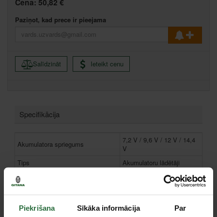
Cena:
50,82 €
Paziņot, kad prece ir pieejama
Salīdzināt
Ieteikt cenu
Specifikācija
7,2 V / 9,6 V / 12 V / 14,4
Akumulatora spriegums
V
Tips
Akumulatoru lādētāji
Garantija fiziskām personām, mēn.
24
Garantija juridiskām personām,
12
mēn.
Piekrišana
Sīkāka informācija
Par