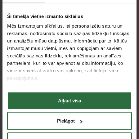
Tie, kas apskatīja šo preci, tāpat interesējās par...
Šī tīmekļa vietne izmanto sīkfailus
Failed to load product list.
Mēs izmantojam sīkfailus, lai personalizētu saturu un
reklāmas, nodrošinātu sociālo saziņas līdzekļu funkcijas
un analizētu mūsu datplūsmu. Informāciju par to, kā jūs
Apskatītie produkti
izmantojat mūsu vietni, mēs arī kopīgojam ar saviem
sociālās saziņas līdzekļu, reklamēšanas un analīzes
partneriem, kuri to var apvienot ar citu informāciju, ko
viņiem sniedzat vai ko viņi apkopo, kad lietojat viņu
pakalpojumus.
Atļaut visu
Akumulatora lādētājs
Pielāgot
MAKITA DC1414
50,82 €