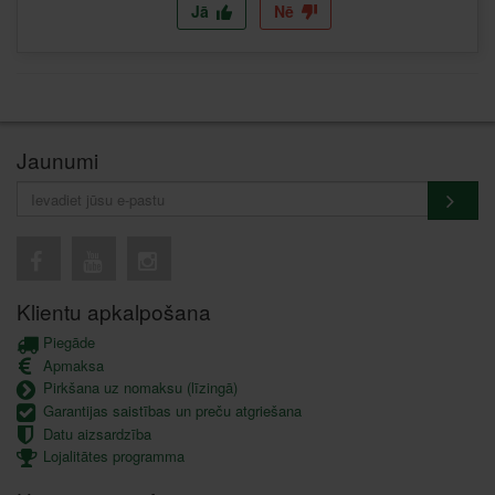
Jā
Nē
Jaunumi
Klientu apkalpošana
Piegāde
Apmaksa
Pirkšana uz nomaksu (līzingā)
Garantijas saistības un preču atgriešana
Datu aizsardzība
Lojalitātes programma