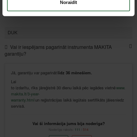
Noraidīt
Pasūtāma prece
DUK
Vai ir iespējams pagarināt instrumenta MAKITA
garantiju?
Jā
,
garantiju
var
pagarināt
līdz
36
mēnešiem
.
Lai
to
izdarītu
,
rīks
jāreģistrē
30
dienu
laikā
pēc
iegādes
vietnē
www.
makita.lt/3-year-
warranty.html
un
reģistrācijas
laikā
iegūtais
sertifikāts
jāiesniedz
servisā
.
Vai šī informācija jums bija noderīga?
Noderīgs raksts:
111
/
514