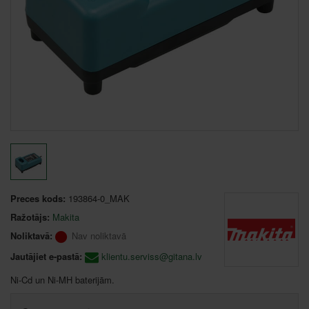
Preces kods:
193864-0_MAK
Ražotājs:
Makita
Noliktavā:
Nav noliktavā
Jautājiet e-pastā:
klientu.serviss@gitana.lv
Ni-Cd un Ni-MH baterijām.