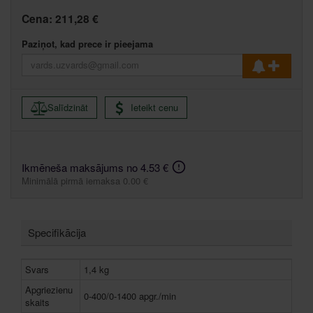
Cena:
211,28 €
Paziņot, kad prece ir pieejama
Salīdzināt
Ieteikt cenu
Ikmēneša maksājums no 4.53 €
Minimālā pirmā iemaksa 0.00 €
Specifikācija
Svars
1,4 kg
Apgriezienu
0-400/0-1400 apgr./min
skaits