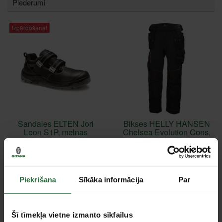
Piederumi
Izpārdošana!
Sandales ELTEN Jori
Bikses HELLY HANSEN
Leon S1P, melnas
Chelsea Evolution Cons,
melnas
42,90 €
145,20 €
Izvēlieties preces variantu
Izvēlieties preces variantu
Piekrišana
Sīkāka informācija
Par
Šī tīmekļa vietne izmanto sīkfailus