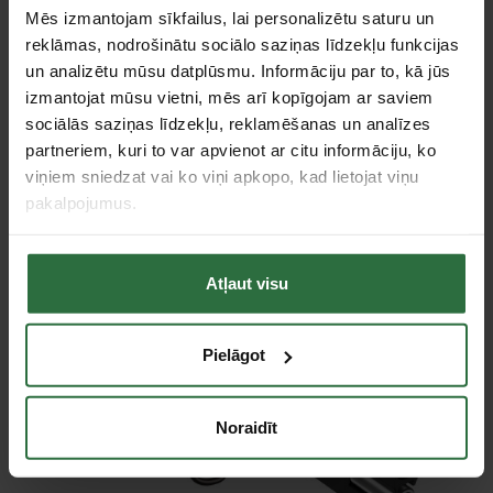
Mēs izmantojam sīkfailus, lai personalizētu saturu un
reklāmas, nodrošinātu sociālo saziņas līdzekļu funkcijas
un analizētu mūsu datplūsmu. Informāciju par to, kā jūs
izmantojat mūsu vietni, mēs arī kopīgojam ar saviem
sociālās saziņas līdzekļu, reklamēšanas un analīzes
partneriem, kuri to var apvienot ar citu informāciju, ko
Lādētājs DC18WA
Akumulators 14,4V Li-ion
viņiem sniedzat vai ko viņi apkopo, kad lietojat viņu
MAKITA 14,4–18 V „G-
1,5 Ah BL1413G MAKITA
series”
pakalpojumus.
81,07 €
70,18 €
Ir noliktavā
Ir noliktavā
Atļaut visu
Akcija!
Pielāgot
Noraidīt