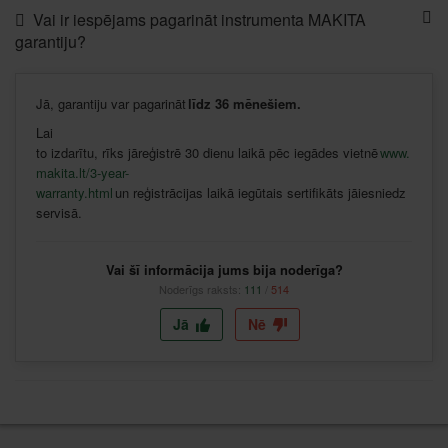
Vai ir iespējams pagarināt instrumenta MAKITA
garantiju?
Jā
,
garantiju
var
pagarināt
līdz
36
mēnešiem
.
Lai
to
izdarītu
,
rīks
jāreģistrē
30
dienu
laikā
pēc
iegādes
vietnē
www.
makita.lt/3-year-
warranty.html
un
reģistrācijas
laikā
iegūtais
sertifikāts
jāiesniedz
servisā
.
Vai šī informācija jums bija noderīga?
Noderīgs raksts:
111
/
514
Jā
Nē