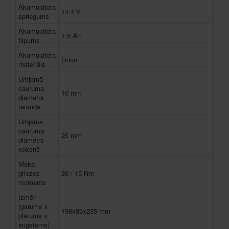
Akumulatora
14,4 V
spriegums
Akumulatora
1,5 Ah
tilpums
Akumulatora
Li-ion
materiāls
Urbjamā
cauruma
10 mm
diametrs
tēraudā
Urbjamā
cauruma
25 mm
diametrs
koksnē
Maks.
griezes
30 / 15 Nm
moments
Izmēri
(garums x
198x83x235 mm
platums x
augstums)