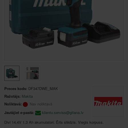
Preces kods:
DF347DWE_MAK
Ražotājs:
Makita
Noliktavā:
Nav noliktavā
Jautājiet e-pastā:
klientu.serviss@gitana.lv
Divi 14,4V 1,3 Ah akumulatori. Ērts slēdzis. Viegls korpuss.