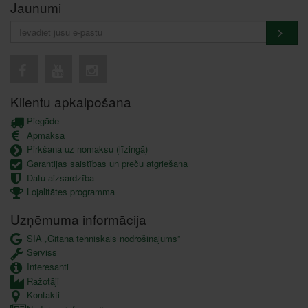
Jaunumi
Klientu apkalpošana
Piegāde
Apmaksa
Pirkšana uz nomaksu (līzingā)
Garantijas saistības un preču atgriešana
Datu aizsardzība
Lojalitātes programma
Uzņēmuma informācija
SIA „Gitana tehniskais nodrošinājums”
Serviss
Interesanti
Ražotāji
Kontakti