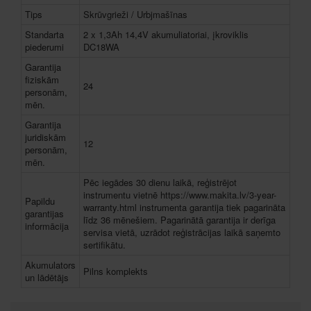
Tips
Skrūvgrieži / Urbjmašīnas
Standarta
2 x 1,3Ah 14,4V akumuliatoriai, įkroviklis
piederumi
DC18WA
Garantija
fiziskām
24
personām,
mēn.
Garantija
juridiskām
12
personām,
mēn.
Pēc iegādes 30 dienu laikā, reģistrējot
instrumentu vietnē https://www.makita.lv/3-year-
Papildu
warranty.html instrumenta garantija tiek pagarināta
garantijas
līdz 36 mēnešiem. Pagarinātā garantija ir derīga
informācija
servisa vietā, uzrādot reģistrācijas laikā saņemto
sertifikātu.
Akumulators
Pilns komplekts
un lādētājs