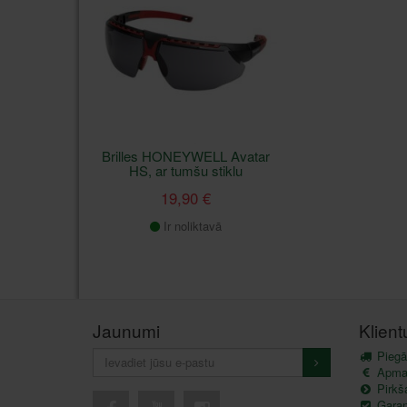
Brilles HONEYWELL Avatar
HS, ar tumšu stiklu
19,90 €
Ir noliktavā
Jaunumi
Klien
Piegā
Apma
Pirkš
Garant