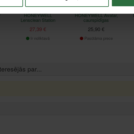
Tīrīšanas komplekts
Aizsargbrilles
r
HONEYWELL
HONEYWELL Avatar,
Lensclean Station
caurspīdīgas
27,39 €
25,90 €
Ir noliktavā
Pasūtāma prece
teresējās par...