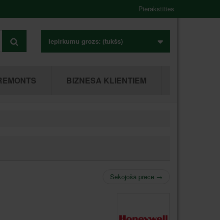
Pierakstīties
Iepirkumu grozs:
(tukšs)
REMONTS
BIZNESA KLIENTIEM
Sekojošā prece
→