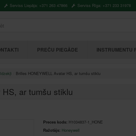
Serviss Liepāja: +371 263 47866
Serviss Rīga: +371 233 31978
NTAKTI
PREČU PIEGĀDE
INSTRUMENTU 
īdzekļi
Brilles HONEYWELL Avatar HS, ar tumšu stiklu
HS, ar tumšu stiklu
Preces kods:
H1034837-1_HONE
Ražotājs:
Honeywell