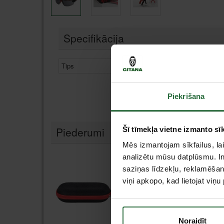
Specifikācija
Tips
Acu aizsardzība
Piekrišana
Piederumi
Šī tīmekļa vietne izmanto sīk
Mēs izmantojam sīkfailus, lai
analizētu mūsu datplūsmu. In
Izpārdošana!
saziņas līdzekļu, reklamēšana
viņi apkopo, kad lietojat viņ
Noraidīt