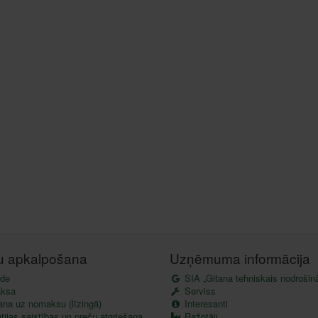
tu apkalpošana
Uzņēmuma informācija
de
SIA „Gitana tehniskais nodrošin
ksa
Serviss
ana uz nomaksu (līzingā)
Interesanti
ijas saistības un preču atgriešana
Ražotāji