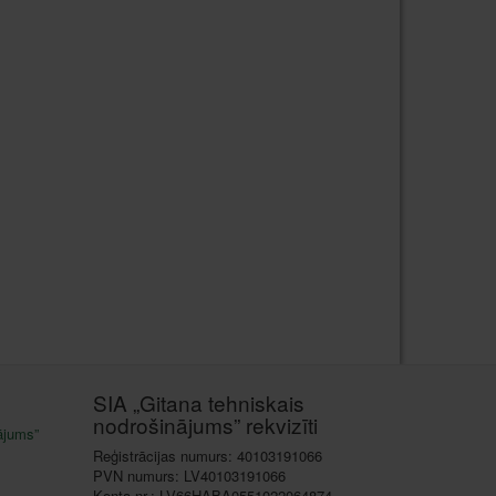
SIA „Gitana tehniskais
nodrošinājums” rekvizīti
ājums”
Reģistrācijas numurs: 40103191066
PVN numurs: LV40103191066
Konta nr.: LV66HABA0551022064874