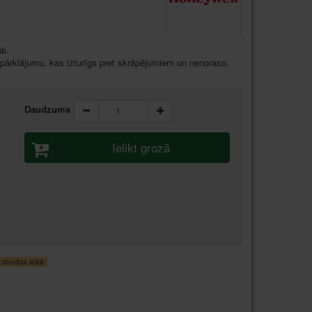
ai.
 pārklājumu, kas izturīgs pret skrāpējumiem un nenoraso.
Daudzums
Ielikt grozā
stundas laikā