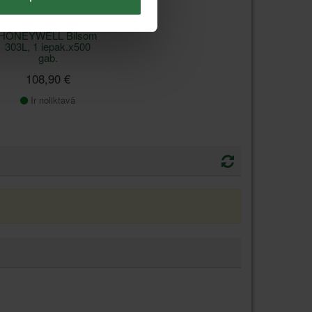
Ausu aizbāžņi
HONEYWELL Bilsom
303L, 1 iepak.x500
gab.
108,90 €
Ir noliktavā