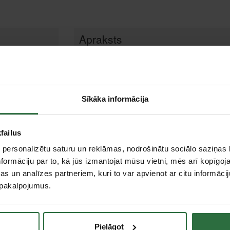
Apraksts
No elastīga termoplastiska materiāla izgatavotās
saskaņā ar vajadzīgo pozīciju, tas nodrošina maksi
Patentēts abpusējs Hydroshield un Anti Fog pārklāj
Sīkāka informācija
Hard Coat pārklājums aizsargā lēcas pret skrāpējum
99,9 % aizsardzība pret UV stariem.
failus
 personalizētu saturu un reklāmas, nodrošinātu sociālo saziņas l
formāciju par to, kā jūs izmantojat mūsu vietni, mēs arī kopīgo
Akcija!
Izpārdošana!
s un analīzes partneriem, kuri to var apvienot ar citu informācij
u pakalpojumus.
Pielāgot