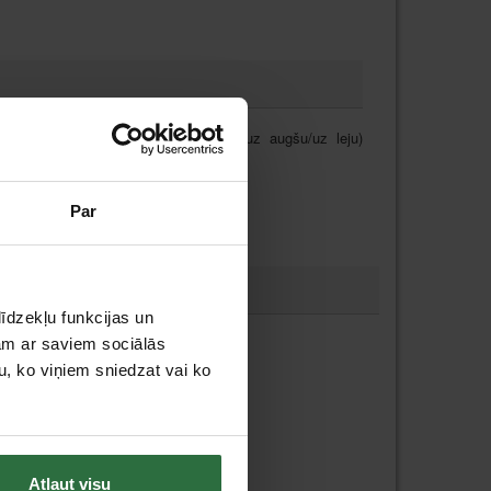
 kājiņas iespējams locīt un regulēt (uz augšu/uz leju)
mālu ērtumu.
ums aizsargā lēcas pret norasošanu.
Par
iem.
īdzekļu funkcijas un
jam ar saviem sociālās
u, ko viņiem sniedzat vai ko
Atļaut visu