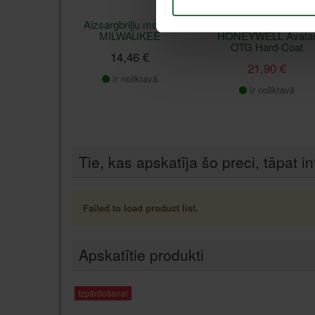
Aizsargbriļļu maciņš
Aizsargbrilles
MILWAUKEE
HONEYWELL Avata
OTG Hard-Coat
14,46 €
21,90 €
Ir noliktavā
Ir noliktavā
Tie, kas apskatīja šo preci, tāpat in
Failed to load product list.
Apskatītie produkti
Izpārdošana!