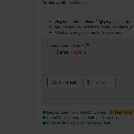
Noliktavā:
Ir noliktavā
Vieglas un ērtas, vienmērīgi pieguļ sejas form
Aptumšotas polikarbonāta lēcas, pārklātas ar
Mīkstas un regulējamas briļļu ķepiņas.
Ieteic. cena:
23,90 €
Cena:
19,90 €
Salīdzināt
Ieteikt cenu
Liepāja, Zemnieku iela 60, Liepāja
Saņemšana 1 
Centrālā noliktava, (uzzināt vairāk šeit, )
Citas noliktavas, (uzzināt vairāk šeit, )