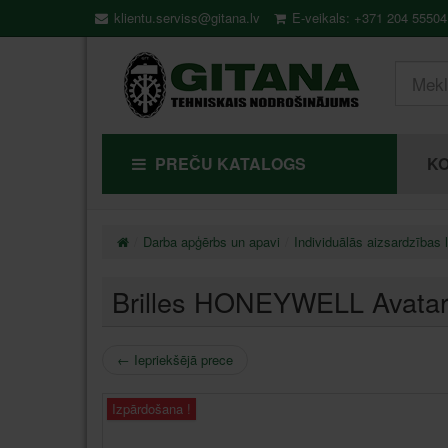
klientu.serviss@gitana.lv
E-veikals: +371 204 55504
PREČU KATALOGS
KO
Darba apģērbs un apavi
Individuālās aizsardzības l
Brilles HONEYWELL Avatar 
←
Iepriekšējā prece
Izpārdošana !