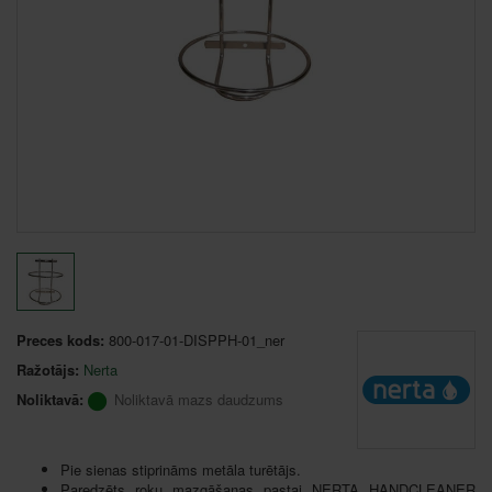
Preces kods:
800-017-01-DISPPH-01_ner
Ražotājs:
Nerta
Noliktavā:
Noliktavā mazs daudzums
Pie sienas stiprināms metāla turētājs.
Paredzēts roku mazgāšanas pastai NERTA HANDCLEANER