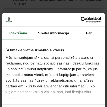
YELLOW 3L.
Cena:
31,20 €
Ielikt grozā
Piekrišana
Sīkāka informācija
Par
Salīdzināt
Ieteikt cenu
Šī tīmekļa vietne izmanto sīkfailus
Liepāja, Zemnieku iela 60, Liepāja
Mēs izmantojam sīkfailus, lai personalizētu saturu un
Saņemšana 1 stundas laikā
reklāmas, nodrošinātu sociālo saziņas līdzekļu funkcijas
un analizētu mūsu datplūsmu. Informāciju par to, kā jūs
izmantojat mūsu vietni, mēs arī kopīgojam ar saviem
Tie, kas apskatīja šo preci, tāpat interesējās par...
sociālās saziņas līdzekļu, reklamēšanas un analīzes
partneriem, kuri to var apvienot ar citu informāciju, ko
viņiem sniedzat vai ko viņi apkopo, kad lietojat viņu
Failed to load product list.
pakalpojumus.