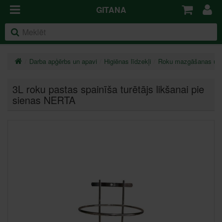
GITANA
Darba apģērbs un apavi
Higiēnas līdzekļi
Roku mazgāšanas un k
3L roku pastas spainīša turētājs likšanai pie
sienas NERTA