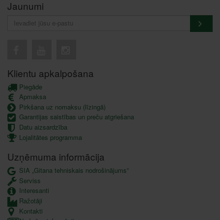
Jaunumi
Klientu apkalpošana
Piegāde
Apmaksa
Pirkšana uz nomaksu (līzingā)
Garantijas saistības un preču atgriešana
Datu aizsardzība
Lojalitātes programma
Uzņēmuma informācija
SIA „Gitana tehniskais nodrošinājums”
Serviss
Interesanti
Ražotāji
Kontakti