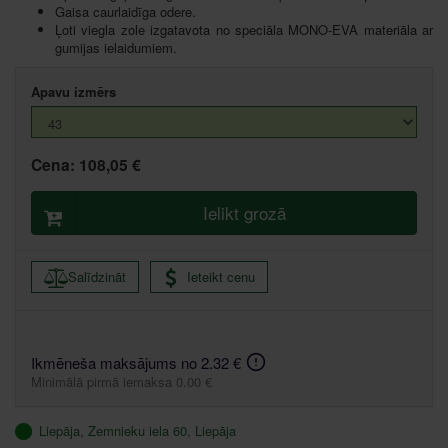
Gaisa caurlaidīga odere.
Ļoti viegla zole izgatavota no speciāla MONO-EVA materiāla ar
gumijas ielaidumiem.
Apavu izmērs
Cena:
108,05 €
Ielikt grozā
Salīdzināt
Ieteikt cenu
Ikmēneša maksājums no 2.32 €
Minimālā pirmā iemaksa 0.00 €
Liepāja, Zemnieku iela 60, Liepāja