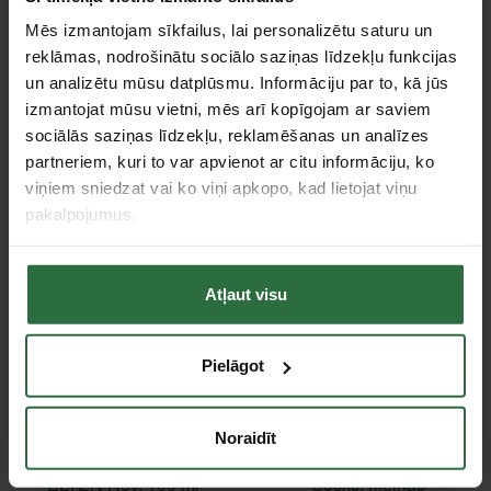
Mēs izmantojam sīkfailus, lai personalizētu saturu un
reklāmas, nodrošinātu sociālo saziņas līdzekļu funkcijas
un analizētu mūsu datplūsmu. Informāciju par to, kā jūs
Zeķes ELTEN Perfect Fit,
Zeķes HELLY HANSEN
izmantojat mūsu vietni, mēs arī kopīgojam ar saviem
melnas
Summer Sock
sociālās saziņas līdzekļu, reklamēšanas un analīzes
13,36 €
9,53 €
partneriem, kuri to var apvienot ar citu informāciju, ko
Izvēlieties preces variantu
Izvēlieties preces variantu
viņiem sniedzat vai ko viņi apkopo, kad lietojat viņu
pakalpojumus.
Atļaut visu
Pielāgot
Noraidīt
Apavu atsvaidzinātājs
Zeķes ELTEN Thermo
ELTEN Hey, 100 ml
Socks, melnas