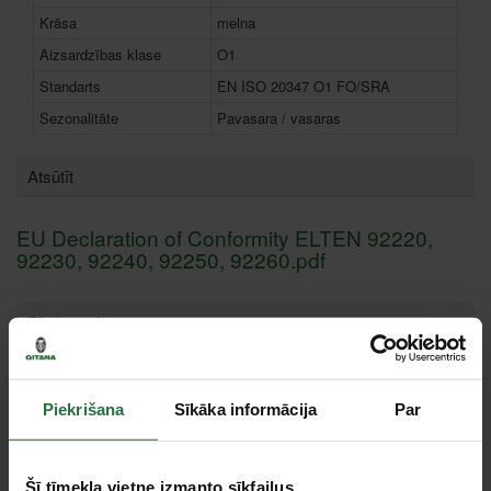
Krāsa
melna
Aizsardzības klase
O1
Standarts
EN ISO 20347 O1 FO/SRA
Sezonalitāte
Pavasara / vasaras
Atsūtīt
EU Declaration of Conformity ELTEN 92220,
92230, 92240, 92250, 92260.pdf
Piederumi
Piekrišana
Sīkāka informācija
Par
Šī tīmekļa vietne izmanto sīkfailus