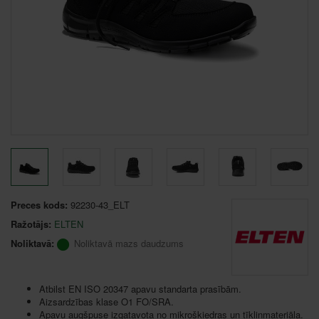
Preces kods:
92230-43_ELT
Ražotājs:
ELTEN
Noliktavā:
Noliktavā mazs daudzums
Atbilst EN ISO 20347 apavu standarta prasībām.
Aizsardzības klase O1 FO/SRA.
Apavu augšpuse izgatavota no mikrošķiedras un tīkliņmateriāla.