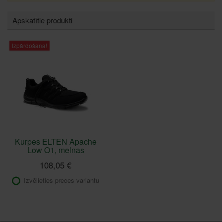
Apskatītie produkti
Izpārdošana!
Kurpes ELTEN Apache
Low O1, melnas
108,05 €
Izvēlieties preces variantu