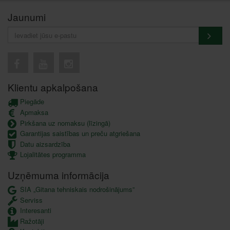
Jaunumi
Klientu apkalpošana
Piegāde
Apmaksa
Pirkšana uz nomaksu (līzingā)
Garantijas saistības un preču atgriešana
Datu aizsardzība
Lojalitātes programma
Uzņēmuma informācija
SIA „Gitana tehniskais nodrošinājums”
Serviss
Interesanti
Ražotāji