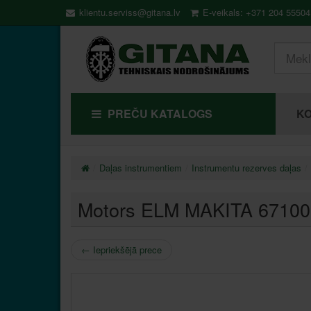
klientu.serviss@gitana.lv
E-veikals: +371 204 55504
PREČU KATALOGS
KO
Daļas instrumentiem
Instrumentu rezerves daļas
Motors ELM MAKITA 6710
←
Iepriekšējā prece