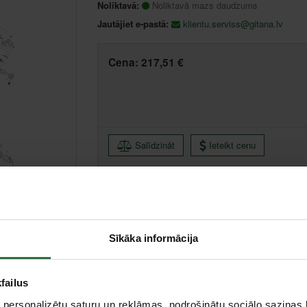
Noliktavā:
Noliktavā mazs daudzums
Jautājiet e-pastā:
klientu.serviss@gitana.lv
Cena:
217,51 €
Salīdzināt
Ieteikt cenu
Ikmēneša maksājums no 4.66 €
Minimālā pirmā iemaksa 0.00 €
Sīkāka informācija
Liepāja, Zemnieku iela 60, Liepāja
Saņemšana 1 
failus
 personalizētu saturu un reklāmas, nodrošinātu sociālo saziņas l