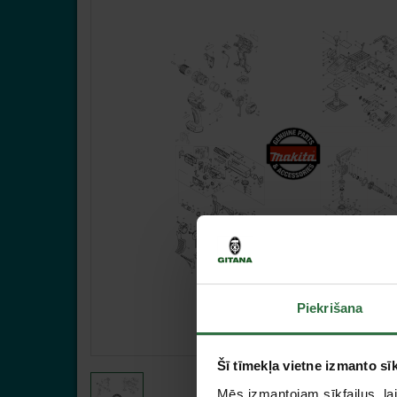
Piekrišana
Šī tīmekļa vietne izmanto sīk
Mēs izmantojam sīkfailus, lai