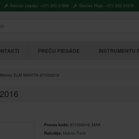
Serviss Liepāja: +371 263 47866
Serviss Rīga: +371 233 31978
NTAKTI
PREČU PIEGĀDE
INSTRUMENTU 
Motors ELM MAKITA 671002016
02016
Preces kods:
671002016_MAK
Ražotājs:
Makita Parts