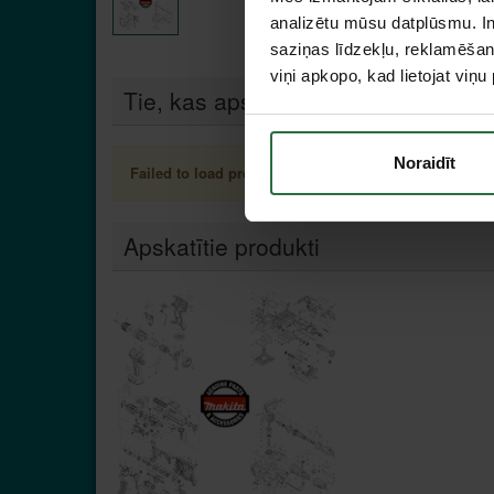
analizētu mūsu datplūsmu. In
saziņas līdzekļu, reklamēšana
viņi apkopo, kad lietojat viņ
Tie, kas apskatīja šo preci, tāpat in
Noraidīt
Failed to load product list.
Apskatītie produkti