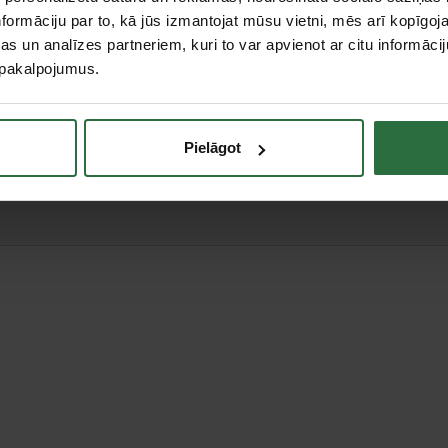
formāciju par to, kā jūs izmantojat mūsu vietni, mēs arī kopīgo
s un analīzes partneriem, kuri to var apvienot ar citu informācij
u pakalpojumus.
teresējās par...
Pielāgot