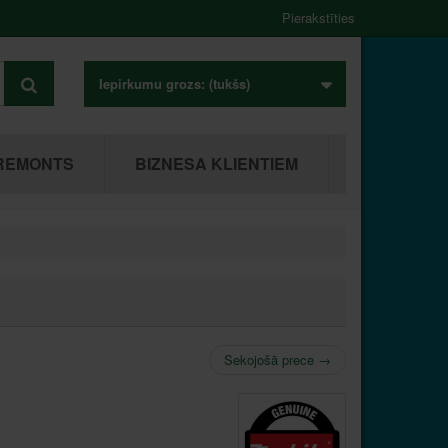
Pierakstīties
Iepirkumu grozs:
(tukšs)
REMONTS
BIZNESA KLIENTIEM
Sekojošā prece
→