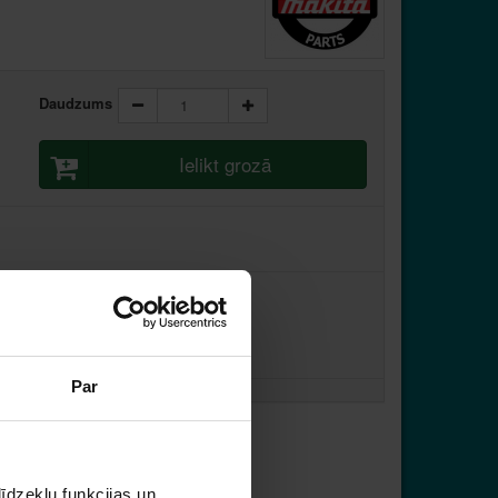
Daudzums
Ielikt grozā
Par
stundas laikā
īdzekļu funkcijas un