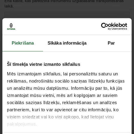
Ērta kaste, kas paredzēta instrumentu uzglabāšanai transportēšanas
laikā.
Cena:
53,95 €
Paziņot, kad prece ir pieejama
Piekrišana
Sīkāka informācija
Par
Salīdzināt
Ieteikt cenu
Šī tīmekļa vietne izmanto sīkfailus
Mēs izmantojam sīkfailus, lai personalizētu saturu un
reklāmas, nodrošinātu sociālo saziņas līdzekļu funkcijas
un analizētu mūsu datplūsmu. Informāciju par to, kā jūs
Tie, kas apskatīja šo preci, tāpat interesējās par...
izmantojat mūsu vietni, mēs arī kopīgojam ar saviem
sociālās saziņas līdzekļu, reklamēšanas un analīzes
partneriem, kuri to var apvienot ar citu informāciju, ko
Failed to load product list.
viņiem sniedzat vai ko viņi apkopo, kad lietojat viņu
pakalpojumus.
Apskatītie produkti