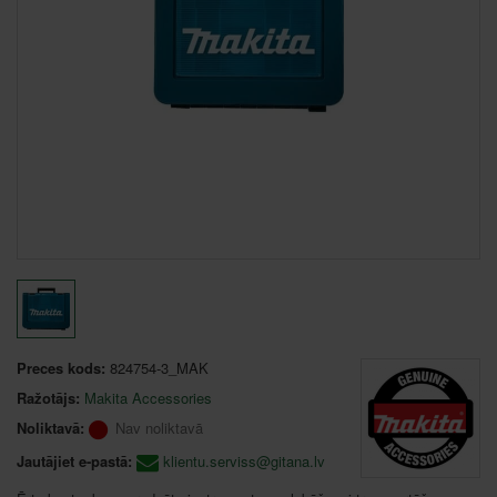
Preces kods:
824754-3_MAK
Ražotājs:
Makita Accessories
Noliktavā:
Nav noliktavā
Jautājiet e-pastā:
klientu.serviss@gitana.lv