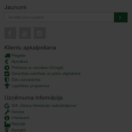
Jaunumi
Klientu apkalpošana
Piegāde
Apmaksa
Pirkšana uz nomaksu (līzingā)
Garantijas saistības un preču atgriešana
Datu aizsardzība
Lojalitātes programma
Uzņēmuma informācija
SIA „Gitana tehniskais nodrošinājums”
Serviss
Interesanti
Ražotāji
Kontakti