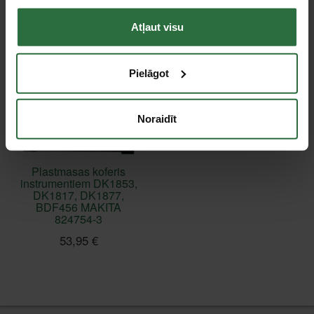
Atļaut visu
Pielāgot
Noraidīt
Plastmasas koferis
instrumentiem DK1853,
DK1817, DK1877,
BDF456 MAKITA
824754-3
53,95 €