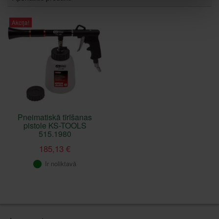
Akcija!
Pneimatiskā tīrīšanas
pistole KS-TOOLS
515.1980
185,13 €
Ir noliktavā