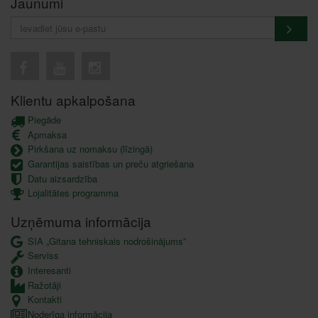
Jaunumi
Klientu apkalpošana
Piegāde
Apmaksa
Pirkšana uz nomaksu (līzingā)
Garantijas saistības un preču atgriešana
Datu aizsardzība
Lojalitātes programma
Uzņēmuma informācija
SIA „Gitana tehniskais nodrošinājums”
Serviss
Interesanti
Ražotāji
Kontakti
Noderīga informācija