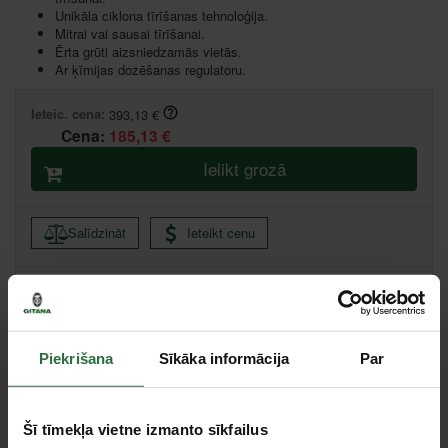
Unikāla ciklona tīrīšanas tehnoloģija.
Mitrai vai sausai tīrīšanai.
Ērta grūti aizsniedzamās vietās.
Ar ķīmijas dozēšanas regulatoru.
Ieteic. cena:
393,13 €
Cena:
185,13 €
Ielikt grozā
Salīdzināt
Ieteikt cenu
Ikmēneša maksājums no 3.97 €
Minimālā pirmā iemaksa 0.00 €
Piekrišana
Sīkāka informācija
Par
Rīga, Ganību dambis 7A k-3, Rīga
Saņemšana 1 stundas laikā
Liepāja, Zemnieku iela 60, Liepāja
Saņemšana 1 stundas laikā
Centrālā noliktava, (uzzināt vairāk šeit, )
Šī tīmekļa vietne izmanto sīkfailus