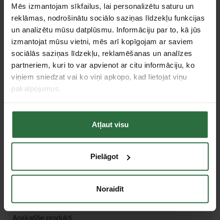
Citas noliktavas, (uzzināt vairāk šeit, )
Mēs izmantojam sīkfailus, lai personalizētu saturu un
reklāmas, nodrošinātu sociālo saziņas līdzekļu funkcijas
Specifikācija
un analizētu mūsu datplūsmu. Informāciju par to, kā jūs
izmantojat mūsu vietni, mēs arī kopīgojam ar saviem
sociālās saziņas līdzekļu, reklamēšanas un analīzes
Svars
755 g
partneriem, kuri to var apvienot ar citu informāciju, ko
Maksimālais gaisa spiediens
6,3 bar
viņiem sniedzat vai ko viņi apkopo, kad lietojat viņu
Iekšējais šļūtenes diametrs
10 mm (3/8")
pakalpojumus.
Gaisa patēriņš (iekšējais/nepārtraucot)
237 l/min
Gaisa ielaišana
1/4"
Atļaut visu
Tvertnes tilpums
1 l
Tie, kas apskatīja šo preci, tāpat interesējās par...
Pielāgot
Failed to load product list.
Noraidīt
Apskatītie produkti