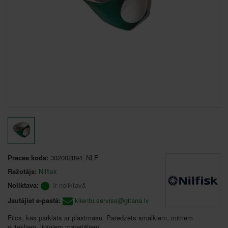
Preces kods:
302002894_NLF
Ražotājs:
Nilfisk
Noliktavā:
Ir noliktavā
Jautājiet e-pastā:
klientu.serviss@gitana.lv
Filcs, kas pārklāts ar plastmasu. Paredzēts smalkiem, mitriem
putekļiem, lipīgiem materiāliem.