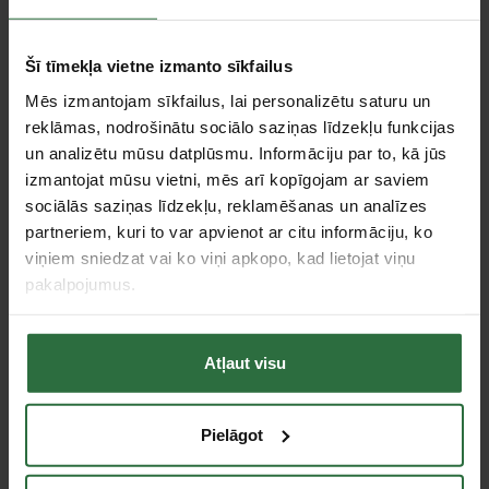
Piemērots modeļiem
ATTIX 961-01
Šī tīmekļa vietne izmanto sīkfailus
Piederumi
Mēs izmantojam sīkfailus, lai personalizētu saturu un
reklāmas, nodrošinātu sociālo saziņas līdzekļu funkcijas
un analizētu mūsu datplūsmu. Informāciju par to, kā jūs
izmantojat mūsu vietni, mēs arī kopīgojam ar saviem
sociālās saziņas līdzekļu, reklamēšanas un analīzes
partneriem, kuri to var apvienot ar citu informāciju, ko
viņiem sniedzat vai ko viņi apkopo, kad lietojat viņu
pakalpojumus.
Putekļu sūcējs Nilfisk
Putekļu sūcējs Nilfisk
Attix 30-01 PC
Attix 30-21 PC
Atļaut visu
495,12 €
654,52 €
Ir noliktavā
Ir noliktavā
Pielāgot