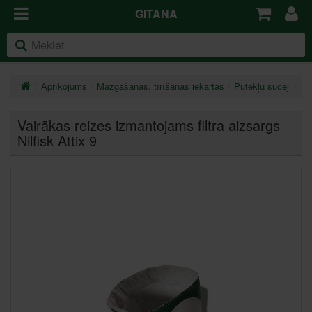
GITANA
Aprīkojums
Mazgāšanas, tīrīšanas iekārtas
Putekļu sūcēji
Pi
Vairākas reizes izmantojams filtra aizsargs
Nilfisk Attix 9