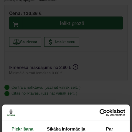
Cena:
130,86 €
Ielikt grozā
Salīdzināt
Ieteikt cenu
Ikmēneša maksājums no 2.80 €
Minimālā pirmā iemaksa 0.00 €
Centrālā noliktava, (uzzināt vairāk šeit, )
Citas noliktavas, (uzzināt vairāk šeit, )
Specifikācija
Tips
Profesionālo putekļu sūcēju piederumi
Piekrišana
Sīkāka informācija
Par