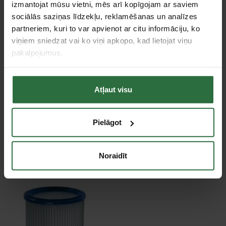
platums x augstums)
izmantojat mūsu vietni, mēs arī kopīgojam ar saviem
Tips
Profesionālo putekļu sūcēju piederumi
sociālās saziņas līdzekļu, reklamēšanas un analīzes
partneriem, kuri to var apvienot ar citu informāciju, ko
ATTIX 761-21 XC, ATTIX 961-01, ATTIX
Piemērots modeļiem
965-21SD XC, ATTIX 761-2M XC.
viņiem sniedzat vai ko viņi apkopo, kad lietojat viņu
pakalpojumus.
Putekļu klase
M
Tie, kas apskatīja šo preci, tāpat interesējās par...
Atļaut visu
Failed to load product list.
Pielāgot
Apskatītie produkti
Noraidīt