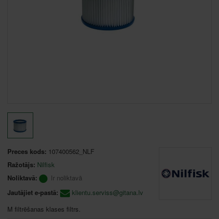
Preces kods:
107400562_NLF
Ražotājs:
Nilfisk
Noliktavā:
Ir noliktavā
Jautājiet e-pastā:
klientu.serviss@gitana.lv
M filtrēšanas klases filtrs.