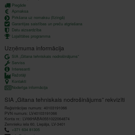
Piegāde
Apmaksa
Pirkšana uz nomaksu (līzingā)
Garantijas saistības un preču atgriešana
Datu aizsardzība
Lojalitātes programma
Uzņēmuma informācija
SIA „Gitana tehniskais nodrošinājums”
Serviss
Interesanti
Ražotāji
Kontakti
Noderīga informācija
SIA „Gitana tehniskais nodrošinājums” rekvizīti
Reģistrācijas numurs: 40103191066
PVN numurs: LV40103191066
Konta nr.: LV66HABA0551022064874
Zemnieku iela 60, Liepāja, LV-3401
+371 634 81305