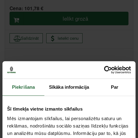
Cena:
101,78 €
Ielikt grozā
Salīdzināt
Ieteikt cenu
Ikmēneša maksājums no 2.18 €
Minimālā pirmā iemaksa 0.00 €
Valmiera, Stacijas iela 38, Valmiera
Saņemšana 1 stundas laikā
Piekrišana
Sīkāka informācija
Par
Centrālā noliktava, (uzzināt vairāk šeit, )
Citas noliktavas, (uzzināt vairāk šeit, )
Šī tīmekļa vietne izmanto sīkfailus
Specifikācija
Mēs izmantojam sīkfailus, lai personalizētu saturu un
reklāmas, nodrošinātu sociālo saziņas līdzekļu funkcijas
Izmēri (garums x
un analizētu mūsu datplūsmu. Informāciju par to, kā jūs
Ø275x187mm