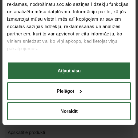
reklāmas, nodrošinātu sociālo saziņas līdzekļu funkcijas
un analizētu mūsu datplūsmu. Informāciju par to, kā jūs
izmantojat mūsu vietni, mēs arī kopīgojam ar saviem
sociālās saziņas līdzekļu, reklamēšanas un analīzes
partneriem, kuri to var apvienot ar citu informāciju, ko
viņiem sniedzat vai ko viņi apkopo, kad lietojat viņu
Putekļu sūcējs Nilfisk
Aero 20-01
pakalpojumus.
228,59 €
Pasūtāma prece
Atļaut visu
Pielāgot
Tie, kas apskatīja šo preci, tāpat interesējās par...
Noraidīt
Failed to load product list.
Apskatītie produkti