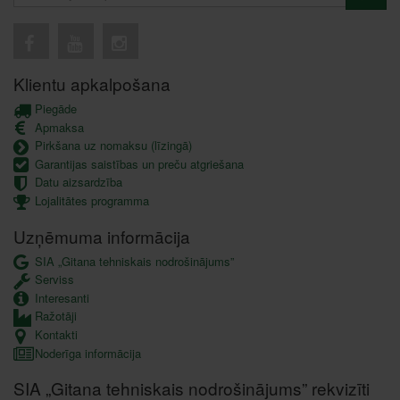
Klientu apkalpošana
Piegāde
Apmaksa
Pirkšana uz nomaksu (līzingā)
Garantijas saistības un preču atgriešana
Datu aizsardzība
Lojalitātes programma
Uzņēmuma informācija
SIA „Gitana tehniskais nodrošinājums”
Serviss
Interesanti
Ražotāji
Kontakti
Noderīga informācija
SIA „Gitana tehniskais nodrošinājums” rekvizīti