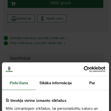
Ielikt grozā
Salīdzināt
Ieteikt cenu
Centrālā noliktava, (uzzināt vairāk šeit, )
Citas noliktavas, (uzzināt vairāk šeit, )
Specifikācija
Tips
Profesionālo putekļu sūcēju piederumi
Piekrišana
Sīkāka informācija
Par
Piederumi
Šī tīmekļa vietne izmanto sīkfailus
Mēs izmantojam sīkfailus, lai personalizētu saturu un