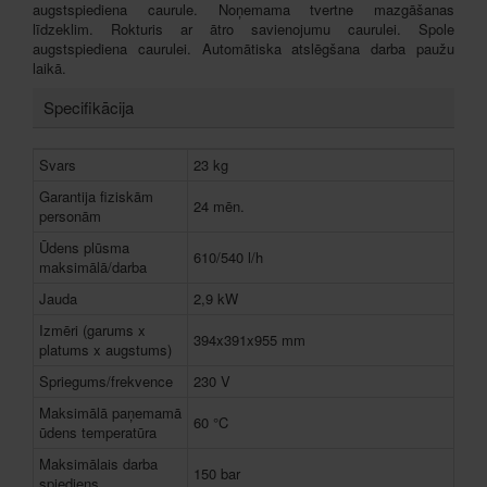
augstspiediena caurule. Noņemama tvertne mazgāšanas
līdzeklim. Rokturis ar ātro savienojumu caurulei. Spole
augstspiediena caurulei. Automātiska atslēgšana darba paužu
laikā.
Specifikācija
Svars
23 kg
Garantija fiziskām
24 mēn.
personām
Ūdens plūsma
610/540 l/h
maksimālā/darba
Jauda
2,9 kW
Izmēri (garums x
394x391x955 mm
platums x augstums)
Spriegums/frekvence
230 V
Maksimālā paņemamā
60 °C
ūdens temperatūra
Maksimālais darba
150 bar
spiediens