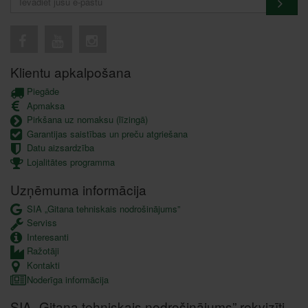
Klientu apkalpošana
Piegāde
Apmaksa
Pirkšana uz nomaksu (līzingā)
Garantijas saistības un preču atgriešana
Datu aizsardzība
Lojalitātes programma
Uzņēmuma informācija
SIA „Gitana tehniskais nodrošinājums”
Serviss
Interesanti
Ražotāji
Kontakti
Noderīga informācija
SIA „Gitana tehniskais nodrošinājums” rekvizīti