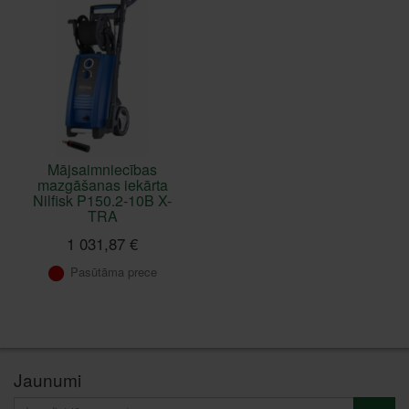
Mājsaimniecības
mazgāšanas iekārta
Nilfisk P150.2-10B X-
TRA
1 031,87 €
Pasūtāma prece
Jaunumi