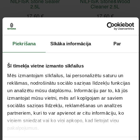
NILFISK Stone Sealer
NILFISK Stone&Wood
2.5L
Cleaner 2.5L
17,60 €
17,60 €
Ir noliktavā
Ir noliktavā
Piekrišana
Sīkāka informācija
Par
Šī tīmekļa vietne izmanto sīkfailus
Mēs izmantojam sīkfailus, lai personalizētu saturu un
reklāmas, nodrošinātu sociālo saziņas līdzekļu funkcijas
un analizētu mūsu datplūsmu. Informāciju par to, kā jūs
izmantojat mūsu vietni, mēs arī kopīgojam ar saviem
Ēku fasāžu tīrīšanas
Bruģakmens un betona
sociālās saziņas līdzekļu, reklamēšanas un analīzes
līdzeklis NILFISK
tīrīšanas līdzeklis
partneriem, kuri to var apvienot ar citu informāciju, ko
Hause&Facade Cleaner
NILFISK Active Stone
viņiem sniedzat vai ko viņi apkopo, kad lietojat viņu
2.5L
Cleaner 2.5L
pakalpojumus.
14,49 €
19,15 €