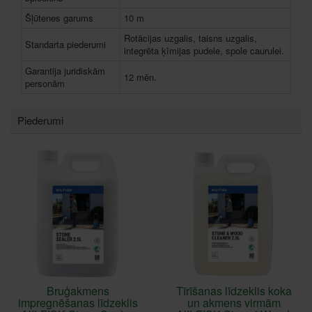
Šļūtenes garums
10 m
Rotācijas uzgalis, taisns uzgalis,
Standarta piederumi
integrēta ķīmijas pudele, spole caurulei.
Garantija juridiskām
12 mēn.
personām
Piederumi
Bruģakmens
Tīrīšanas līdzeklis koka
impregnēšanas līdzeklis
un akmens virmām