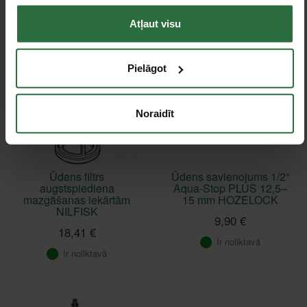
Ir noliktavā
Ir noliktavā
Atļaut visu
Pielāgot
Noraidīt
Ūdens filtrs
Ūdens savienojums 1/2“
augstspiediena
Aqua-Stop PLUS 12,5–
mazgāšanas iekārtām
15 mm HOZELOCK
NILFISK
9,90 €
18,41 €
Ir noliktavā
Ir noliktavā