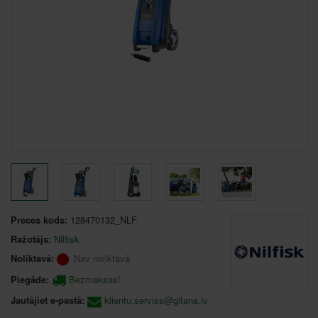
Preces kods:
128470132_NLF
Ražotājs:
Nilfisk
Noliktavā:
Nav noliktavā
Piegāde:
Bezmaksas!
Jautājiet e-pastā:
klientu.serviss@gitana.lv