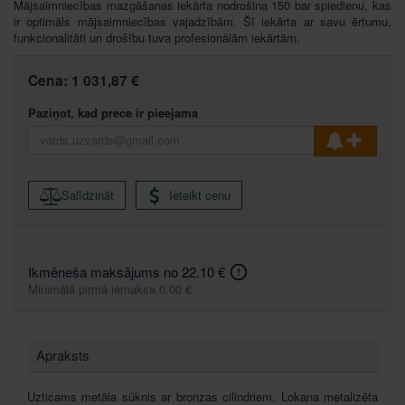
Mājsaimniecības mazgāšanas iekārta nodrošina 150 bar spiedienu, kas
ir optimāls mājsaimniecības vajadzībām. Šī iekārta ar savu ērtumu,
funkcionalitāti un drošību tuva profesionālām iekārtām.
Cena:
1 031,87 €
Paziņot, kad prece ir pieejama
Salīdzināt
Ieteikt cenu
Ikmēneša maksājums no 22.10 €
Minimālā pirmā iemaksa 0.00 €
Apraksts
Uzticams metāla sūknis ar bronzas cilindriem. Lokana metalizēta