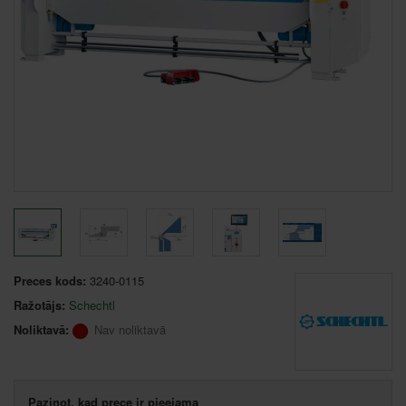
Preces kods:
3240-0115
Ražotājs:
Schechtl
Noliktavā:
Nav noliktavā
Paziņot, kad prece ir pieejama