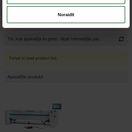
(maks.)
INOX(600N/mm²)-1,00 mm
Garantija
Noraidīt
juridiskām
12 mēn.
personām
Tie, kas apskatīja šo preci, tāpat interesējās par...
Failed to load product list.
Apskatītie produkti