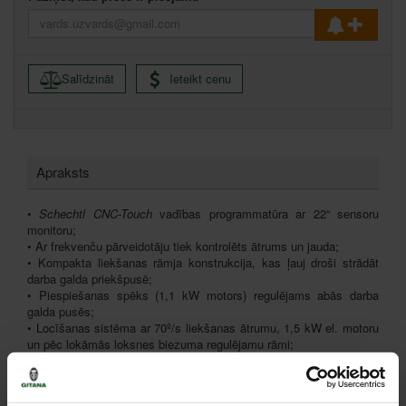
Salīdzināt
Ieteikt cenu
Apraksts
•
Schechtl CNC-Touch
vadības programmatūra ar 22“ sensoru
monitoru;
• Ar frekvenču pārveidotāju tiek kontrolēts ātrums un jauda;
• Kompakta liekšanas rāmja konstrukcija, kas ļauj droši strādāt
darba galda priekšpusē;
• Piespiešanas spēks (1,1 kW motors) regulējams abās darba
galda pusēs;
• Locīšanas sistēma ar 70º/s liekšanas ātrumu, 1,5 kW el. motoru
un pēc lokāmās loksnes biezuma regulējamu rāmi;
• Līdz 140 mm paceļams piespiešanas rāmis, kas kustas ar 55
mm/s ātrumu;
• Automātiska aizmugures atdura 6–1000 mm,