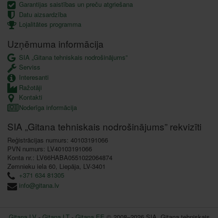
Garantijas saistības un preču atgriešana
Datu aizsardzība
Lojalitātes programma
Uzņēmuma informācija
SIA „Gitana tehniskais nodrošinājums”
Serviss
Interesanti
Ražotāji
Kontakti
Noderīga informācija
SIA „Gitana tehniskais nodrošinājums” rekvizīti
Reģistrācijas numurs: 40103191066
PVN numurs: LV40103191066
Konta nr.: LV66HABA0551022064874
Zemnieku iela 60, Liepāja, LV-3401
+371 634 81305
info@gitana.lv
Gitana LV
-
Gitana LT
-
Gitana EE
© 2008–2026 SIA „Gitana tehniskais