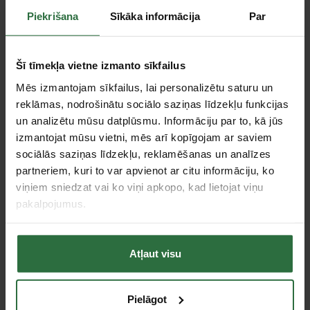
• Moeler el. motori un SEW elektroniskā kontrole;
• Vienkārša, ātra un izturīga pret nodilumu liekšanas un
Piekrišana
Sīkāka informācija
Par
piespiešanas rāmju regulēšana.
Kopā ar darba galdu ir šādi piederumi:
vadības programmatūra
un 22“ sensoru monitors, viens ass (20 °, r = 1 mm) un viens ass
Šī tīmekļa vietne izmanto sīkfailus
(20 °, r = 2 mm) asmens augšējam piespiešanas rāmim, 68/10 un
Mēs izmantojam sīkfailus, lai personalizētu saturu un
68/24 asmeņi liekšanas rāmim, automātiska 6–1000 mm gala
atdura ar ierobežotājiem, kurus var paslēpt, 2 komplekti kājas
reklāmas, nodrošinātu sociālo saziņas līdzekļu funkcijas
slēdžu, lietotāja instrukcija.
un analizētu mūsu datplūsmu. Informāciju par to, kā jūs
izmantojat mūsu vietni, mēs arī kopīgojam ar saviem
Specifikācija
sociālās saziņas līdzekļu, reklamēšanas un analīzes
partneriem, kuri to var apvienot ar citu informāciju, ko
Svars
4200 kg
viņiem sniedzat vai ko viņi apkopo, kad lietojat viņu
Darba garums
4040 mm
pakalpojumus.
Garantija fiziskām
24 mēn.
personām
Izmēri (garums x
Atļaut visu
platums x
5070x1790x1600 mm
augstums)
tērauds (400N/mm²)-1,50
Pielāgot
Loksnes biezums
mm;alumīnijs(250N/mm²)-2,00 mm;