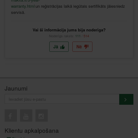
warranty.html
un
reģistrācijas
laikā
iegūtais
sertifikāts
jāiesniedz
servisā
.
Vai šī informācija jums bija noderīga?
Noderīgs raksts:
111
/
514
Jā
Nē
Jaunumi
Klientu apkalpošana