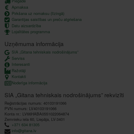
Piegāde
Apmaksa
Pirkšana uz nomaksu (līzingā)
Garantijas saistības un preču atgriešana
Datu aizsardzība
Lojalitātes programma
Uzņēmuma informācija
SIA „Gitana tehniskais nodrošinājums”
Serviss
Interesanti
Ražotāji
Kontakti
Noderīga informācija
SIA „Gitana tehniskais nodrošinājums” rekvizīti
Reģistrācijas numurs: 40103191066
PVN numurs: LV40103191066
Konta nr.: LV66HABA0551022064874
Zemnieku iela 60, Liepāja, LV-3401
+371 634 81305
info@gitana.lv