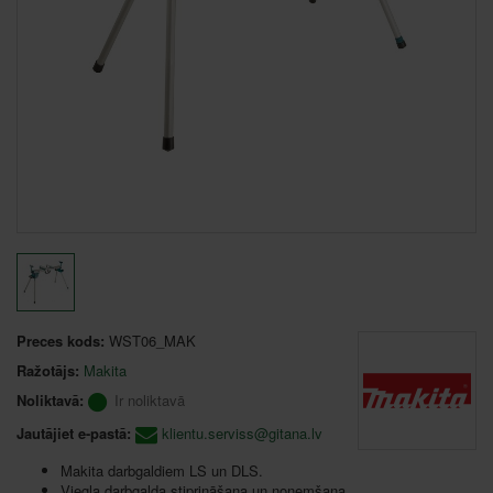
Preces kods:
WST06_MAK
Ražotājs:
Makita
Noliktavā:
Ir noliktavā
Jautājiet e-pastā:
klientu.serviss@gitana.lv
Makita darbgaldiem LS un DLS.
Viegla darbgalda stiprināšana un noņemšana.