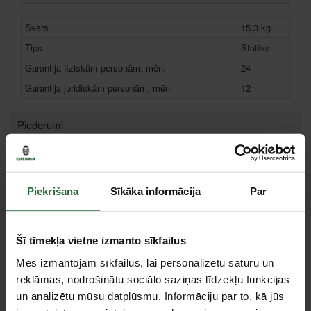
Svars
15,3 kg
Tips
Statīvs
Garantija fiziskām personām, mēn.
24
Garantija juridiskām personām, mēn.
12
Piederumi
Piekrišana
Sīkāka informācija
Par
Šī tīmekļa vietne izmanto sīkfailus
Mēs izmantojam sīkfailus, lai personalizētu saturu un
reklāmas, nodrošinātu sociālo saziņas līdzekļu funkcijas
Ātras fiksācijas turētāji
un analizētu mūsu datplūsmu. Informāciju par to, kā jūs
MAKITA