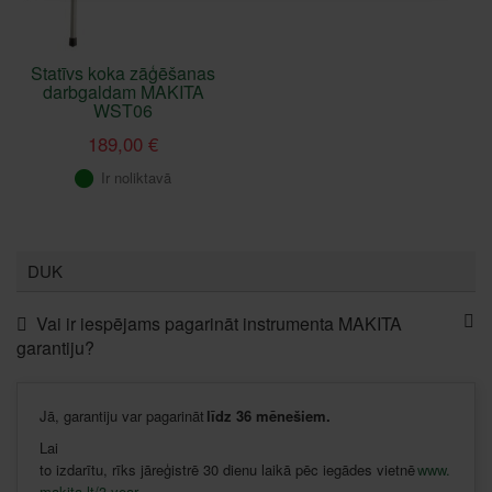
Statīvs koka zāģēšanas
darbgaldam MAKITA
WST06
189,00 €
Ir noliktavā
DUK
Vai ir iespējams pagarināt instrumenta MAKITA
garantiju?
Jā
,
garantiju
var
pagarināt
līdz
36
mēnešiem
.
Lai
to
izdarītu
,
rīks
jāreģistrē
30
dienu
laikā
pēc
iegādes
vietnē
www.
makita.lt/3-year-