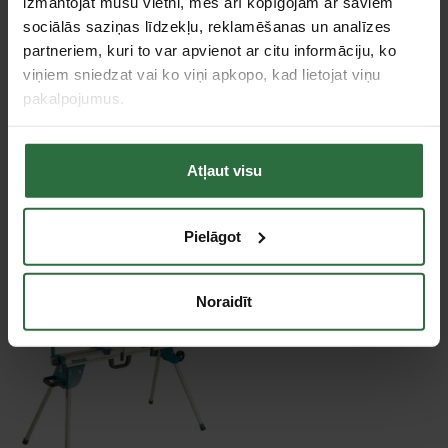
izmantojat mūsu vietni, mēs arī kopīgojam ar saviem
101,24 €
sociālās saziņas līdzekļu, reklamēšanas un analīzes
partneriem, kuri to var apvienot ar citu informāciju, ko
Ir noliktavā
viņiem sniedzat vai ko viņi apkopo, kad lietojat viņu
pakalpojumus.
Tie, kas apskatīja šo preci, tāpat interesējās par...
Atļaut visu
Failed to load product list.
Pielāgot
Apskatītie produkti
Noraidīt
Akcija!