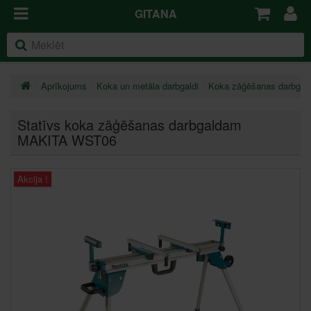
GITANA
Aprīkojums
Koka un metāla darbgaldi
Koka zāģēšanas darbgald
Statīvs koka zāģēšanas darbgaldam
MAKITA WST06
Akcija !