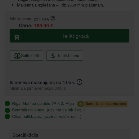
Maksimālā izplešana – līdz 2550 mm platumam.
Ieteic. cena:
237,40 €
Cena:
189,00 €
Ielikt grozā
Salīdzināt
Ieteikt cenu
Ikmēneša maksājums no 4.05 €
Minimālā pirmā iemaksa 0.00 €
Rīga, Ganību dambis 7A k-3, Rīga
Saņemšana 1 stundas laikā
Centrālā noliktava, (uzzināt vairāk šeit, )
Citas noliktavas, (uzzināt vairāk šeit, )
Specifikācija