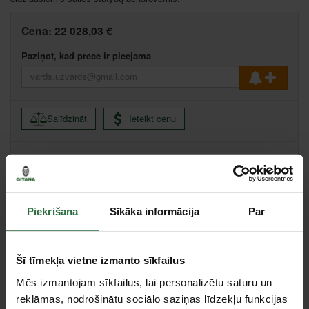
Cena:
22 028,03 €
Paziņot, kad prece ir pieejama
Salīdzināt
Ieteikt cenu
Apraksts
Piekrišana
Sīkāka informācija
Par
Privalumai: glaistyklė yra lengva (310kg), tad ir manevringa;
koplektacijoje yra 25l vandens talpa, vandens; padavimo sistema,
šviesos gale ir priekyje, du komplektai užbaigimo peilių. Variklis
yra su elektriniu ir rankiniu paleidimu; reguliuojama operatoriaus
Šī tīmekļa vietne izmanto sīkfailus
kėdė.
Mēs izmantojam sīkfailus, lai personalizētu saturu un
Specifikācija
reklāmas, nodrošinātu sociālo saziņas līdzekļu funkcijas