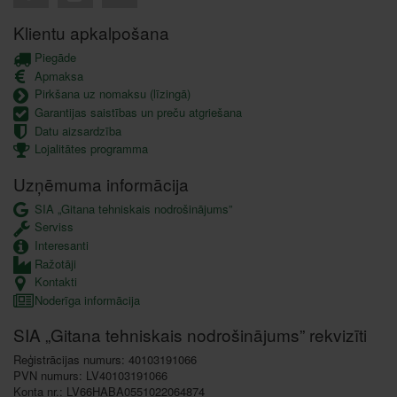
Klientu apkalpošana
Piegāde
Apmaksa
Pirkšana uz nomaksu (līzingā)
Garantijas saistības un preču atgriešana
Datu aizsardzība
Lojalitātes programma
Uzņēmuma informācija
SIA „Gitana tehniskais nodrošinājums”
Serviss
Interesanti
Ražotāji
Kontakti
Noderīga informācija
SIA „Gitana tehniskais nodrošinājums” rekvizīti
Reģistrācijas numurs: 40103191066
PVN numurs: LV40103191066
Konta nr.: LV66HABA0551022064874