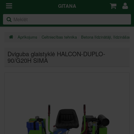
GITANA
Aprīkojums
Celtniecības tehnika
Betona līdzinātāji, līdzināšanas
Dviguba glaistyklė HALCON-DUPLO-
90/G20H SIMA