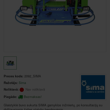
Preces kods:
2092_SIMA
Ražotājs:
Sima
Noliktavā:
Nav noliktavā
Piegāde:
Bezmaksas!
Glaistyklė buvo sukurta SIMA gamyklos inžinierių, po konsultacijų su
didžiausiomis šalies statybų bendrovėmis.