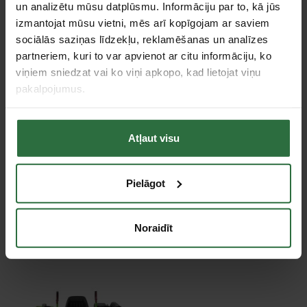
un analizētu mūsu datplūsmu. Informāciju par to, kā jūs
Svars
312,4 kg
izmantojat mūsu vietni, mēs arī kopīgojam ar saviem
sociālās saziņas līdzekļu, reklamēšanas un analīzes
Izmēri (garums x platums x
2160 x 1260 x 1500
augstums)
partneriem, kuri to var apvienot ar citu informāciju, ko
viņiem sniedzat vai ko viņi apkopo, kad lietojat viņu
Motora jauda
23 kW
pakalpojumus.
4-taktis, Honda CX630,
Motora tips
benzininis
Atļaut visu
Tie, kas apskatīja šo preci, tāpat interesējās par...
Pielāgot
Failed to load product list.
Noraidīt
Apskatītie produkti