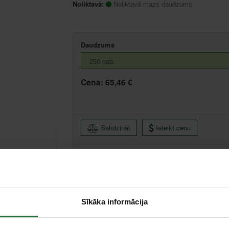
Noliktavā:
Noliktavā mazs daudzums
Daudzums
Cena:
65,46 €
Salīdzināt
Ieteikt cenu
Centrālā noliktava, (uzzināt vairāk šeit, )
Citas noliktavas, (uzzināt vairāk šeit, )
Sīkāka informācija