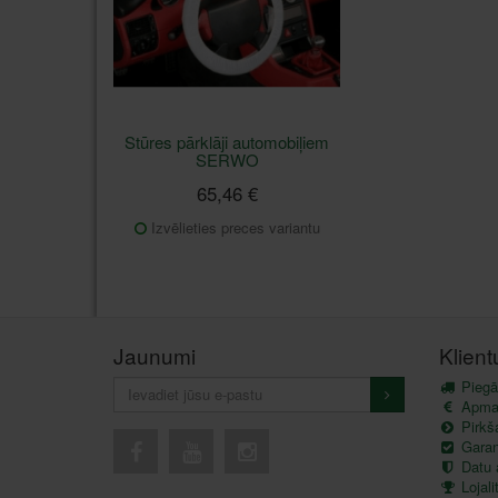
Stūres pārklāji automobiļiem
SERWO
65,46 €
Izvēlieties preces variantu
Jaunumi
Klien
Piegā
Apma
Pirkš
Garant
Datu 
Lojal