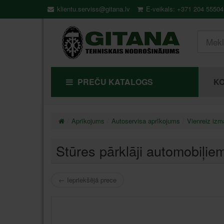
klientu.serviss@gitana.lv
E-veikals: +371 204 55504
PREČU KATALOGS
KO
Aprīkojums
Autoservisa aprīkojums
Vienreiz izm
Stūres pārklāji automobiļ
←
Iepriekšējā prece