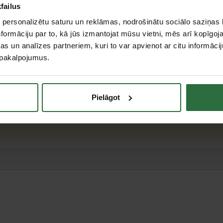
failus
 personalizētu saturu un reklāmas, nodrošinātu sociālo saziņas l
formāciju par to, kā jūs izmantojat mūsu vietni, mēs arī kopīgo
s un analīzes partneriem, kuri to var apvienot ar citu informācij
u pakalpojumus.
⌀ 40 cm
teresējās par...
Pielāgot