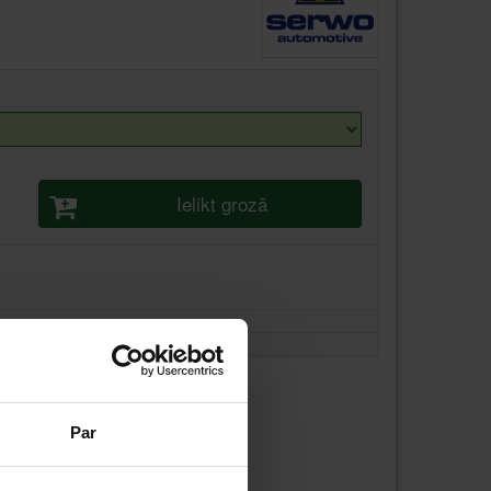
Ielikt grozā
Par