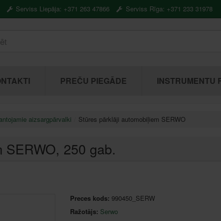
Serviss Liepāja: +371 263 47866
Serviss Rīga: +371 233 31978
NTAKTI
PREČU PIEGĀDE
INSTRUMENTU 
antojamie aizsargpārvalki
Stūres pārklāji automobiļiem SERWO
iem SERWO
, 250 gab.
Preces kods:
990450_SERW
Ražotājs:
Serwo