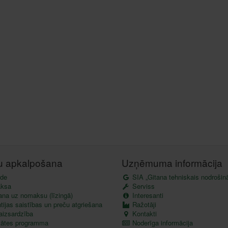
tu apkalpošana
Uzņēmuma informācija
de
SIA „Gitana tehniskais nodrošin
ksa
Serviss
ana uz nomaksu (līzingā)
Interesanti
ijas saistības un preču atgriešana
Ražotāji
aizsardzība
Kontakti
itātes programma
Noderīga informācija