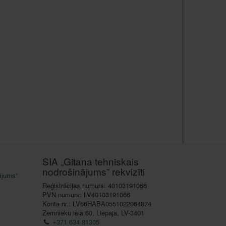
SIA „Gitana tehniskais
nodrošinājums” rekvizīti
ājums”
Reģistrācijas numurs: 40103191066
PVN numurs: LV40103191066
Konta nr.: LV66HABA0551022064874
Zemnieku iela 60, Liepāja, LV-3401
+371 634 81305