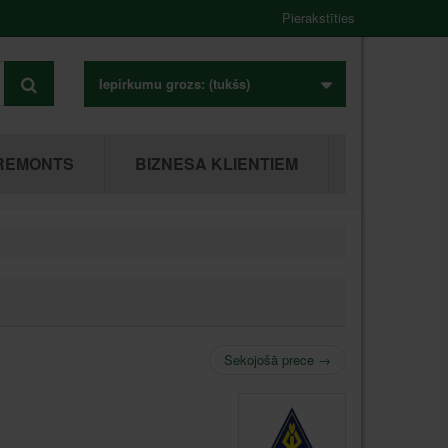
Pierakstīties
Iepirkumu grozs:
(tukšs)
REMONTS
BIZNESA KLIENTIEM
Sekojošā prece
→