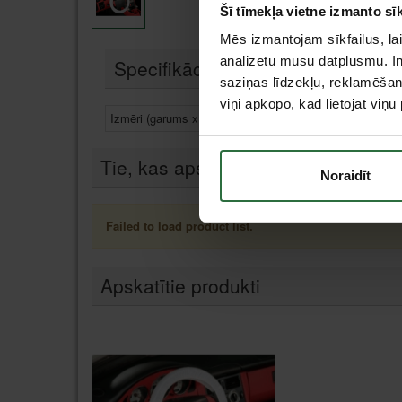
Šī tīmekļa vietne izmanto sīk
Mēs izmantojam sīkfailus, lai
analizētu mūsu datplūsmu. In
Specifikācija
saziņas līdzekļu, reklamēšana
viņi apkopo, kad lietojat viņ
Izmēri (garums x platums x augstums)
Tie, kas apskatīja šo preci, tāpat in
Noraidīt
Failed to load product list.
Apskatītie produkti