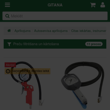
GITANA
Aprīkojums
Autoservisa aprīkojums
Citas iekārtas, instrumenti
Preču filtrēšana un kārtošana
11 preces
Akcija!
Saņemšana 1 stundas laikā