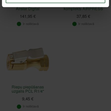
Riepu manometrs EWO
5 daļu gaisa ierīču
Airstar Digital
komplekts AIRPRESS
141,95 €
37,85 €
Ir noliktavā
Ir noliktavā
Riepu piepūšanas
uzgalis PCL R1/4"
9,45 €
Ir noliktavā