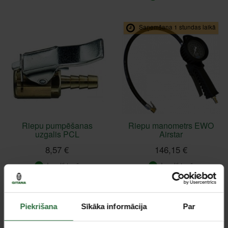
Saņemšana 1 stundas laikā
Riepu pumpēšanas
Riepu manometrs EWO
uzgalis PCL
Airstar
8,57 €
146,15 €
Ir noliktavā
Ir noliktavā
Saņemšana 1 stundas laikā
Piekrišana
Sīkāka informācija
Par