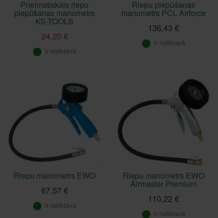
Pneimatiskais riepu
Riepu piepūšanas
piepūšanas manometrs
manometrs PCL Airforce
KS-TOOLS
136,43 €
24,20 €
Ir noliktavā
Ir noliktavā
Riepu manometrs EWO
Riepu manometrs EWO
Airmaster Premium
67,57 €
110,22 €
Ir noliktavā
Ir noliktavā