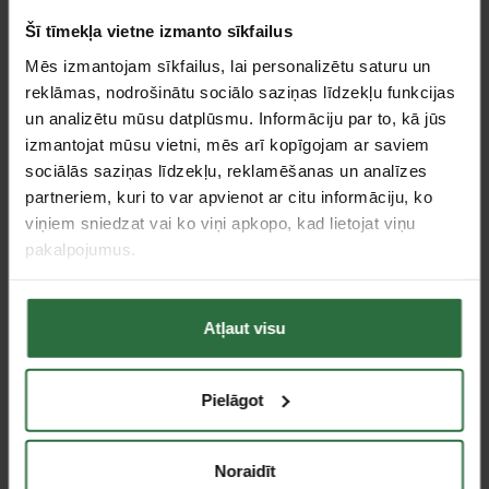
Šī tīmekļa vietne izmanto sīkfailus
Mēs izmantojam sīkfailus, lai personalizētu saturu un
reklāmas, nodrošinātu sociālo saziņas līdzekļu funkcijas
un analizētu mūsu datplūsmu. Informāciju par to, kā jūs
Riepu piepūšanas
Elektronisks riepu
izmantojat mūsu vietni, mēs arī kopīgojam ar saviem
manometrs PCL MK4
manometrs PCL DTPG8
sociālās saziņas līdzekļu, reklamēšanas un analīzes
154,82 €
71,38 €
partneriem, kuri to var apvienot ar citu informāciju, ko
viņiem sniedzat vai ko viņi apkopo, kad lietojat viņu
Ir noliktavā
Ir noliktavā
pakalpojumus.
Saņemšana 1 stundas laikā
Atļaut visu
Pielāgot
Noraidīt