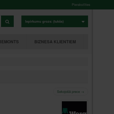
Pierakstīties
Iepirkumu grozs:
(tukšs)
REMONTS
BIZNESA KLIENTIEM
Sekojošā prece
→