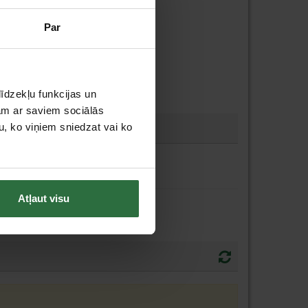
Par
īdzekļu funkcijas un
jam ar saviem sociālās
u, ko viņiem sniedzat vai ko
Atļaut visu