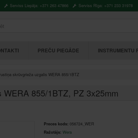
Serviss Liepāja: +371 263 47866
Serviss Rīga: +371 233 31978
NTAKTI
PREČU PIEGĀDE
INSTRUMENTU 
rustiņa skrūvgrieža uzgalis WERA 855/1BTZ
lis WERA 855/1BTZ
, PZ 3x25mm
Preces kods:
056724_WER
Ražotājs:
Wera