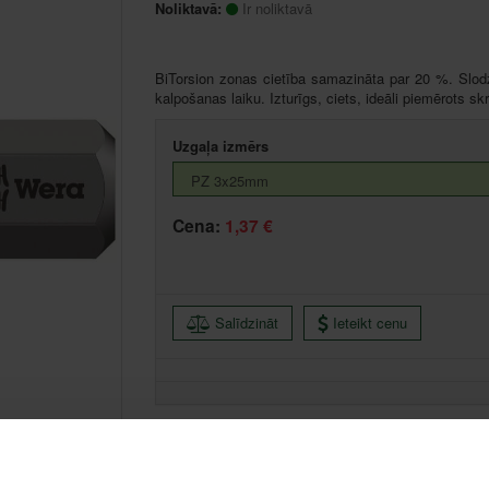
Noliktavā:
Ir noliktavā
BiTorsion zonas cietība samazināta par 20 %. Slodz
kalpošanas laiku. Izturīgs, ciets, ideāli piemērots s
Uzgaļa izmērs
Cena:
1,37 €
Salīdzināt
Ieteikt cenu
Centrālā noliktava, (uzzināt vairāk šeit, )
Citas noliktavas, (uzzināt vairāk šeit, )