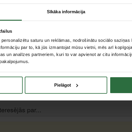
Sīkāka informācija
failus
 personalizētu saturu un reklāmas, nodrošinātu sociālo saziņas l
formāciju par to, kā jūs izmantojat mūsu vietni, mēs arī kopīgo
s un analīzes partneriem, kuri to var apvienot ar citu informācij
u pakalpojumus.
Pielāgot
teresējās par...