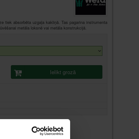
e tiek absorbēta uzgaļa kakliņā. Tas pagarina instrumenta
krūvēšanai metāla loksnē vai metāla konstrukcijā.
Ielikt grozā