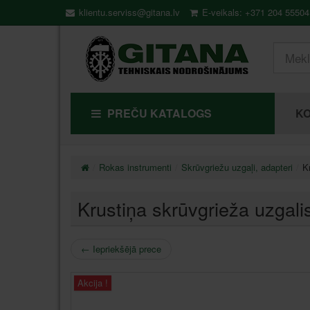
klientu.serviss@gitana.lv
E-veikals: +371 204 55504
PREČU KATALOGS
KO
Rokas instrumenti
Skrūvgriežu uzgaļi, adapteri
K
Krustiņa skrūvgrieža uzga
←
Iepriekšējā prece
Akcija !