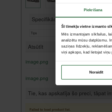
Piekrišana
Specifikācija
Šī tīmekļa vietne izmanto sīk
Tips
Krustiņa uzgaļi
Mēs izmantojam sīkfailus, lai
analizētu mūsu datplūsmu. In
Atsūtīt
saziņas līdzekļu, reklamēšana
viņi apkopo, kad lietojat viņ
image.png
Noraidīt
image.png
Tie, kas apskatīja šo preci, tāpat in
Failed to load product list.