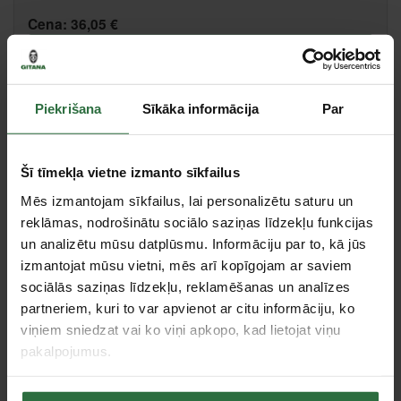
Cena:
36,05 €
Ielikt grozā
Piekrišana
Sīkāka informācija
Par
Salīdzināt
Ieteikt cenu
Šī tīmekļa vietne izmanto sīkfailus
Centrālā noliktava, (uzzināt vairāk šeit, )
Citas noliktavas, (uzzināt vairāk šeit, )
Mēs izmantojam sīkfailus, lai personalizētu saturu un
reklāmas, nodrošinātu sociālo saziņas līdzekļu funkcijas
un analizētu mūsu datplūsmu. Informāciju par to, kā jūs
izmantojat mūsu vietni, mēs arī kopīgojam ar saviem
Tie, kas apskatīja šo preci, tāpat interesējās par...
sociālās saziņas līdzekļu, reklamēšanas un analīzes
partneriem, kuri to var apvienot ar citu informāciju, ko
viņiem sniedzat vai ko viņi apkopo, kad lietojat viņu
Failed to load product list.
pakalpojumus.
Apskatītie produkti