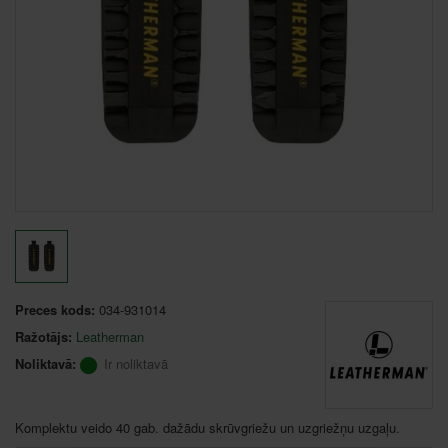
Preces kods:
034-931014
Ražotājs:
Leatherman
Noliktavā:
Ir noliktavā
Komplektu veido 40 gab. dažādu skrūvgriežu un uzgriežņu uzgaļu.