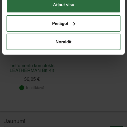
Atļaut visu
Pielāgot
Noraidīt
Instrumentu komplekts
LEATHERMAN Bit Kit
36,05 €
Ir noliktavā
Jaunumi