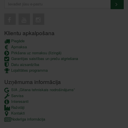
Klientu apkalpošana
Piegāde
Apmaksa
Pirkšana uz nomaksu (līzingā)
Garantijas saistības un preču atgriešana
Datu aizsardzība
Lojalitātes programma
Uzņēmuma informācija
SIA „Gitana tehniskais nodrošinājums”
Serviss
Interesanti
Ražotāji
Kontakti
Noderīga informācija