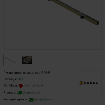
Preces kods:
9808337103_ROBE
Ražotājs:
ROBEL
Noliktavā:
Nav noliktavā
Piegāde:
Bezmaksas!
Jautājiet e-pastā:
info@gitana.lv