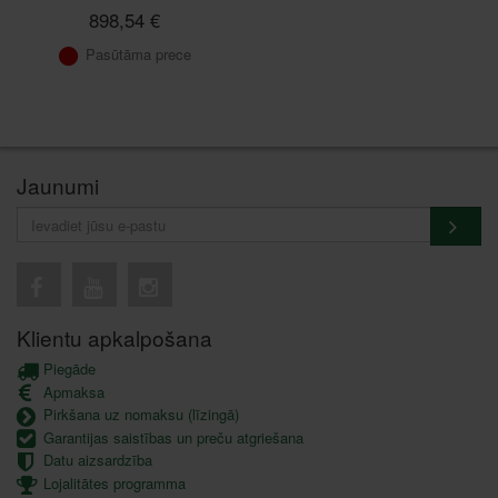
898,54 €
Pasūtāma prece
Jaunumi
Klientu apkalpošana
Piegāde
Apmaksa
Pirkšana uz nomaksu (līzingā)
Garantijas saistības un preču atgriešana
Datu aizsardzība
Lojalitātes programma