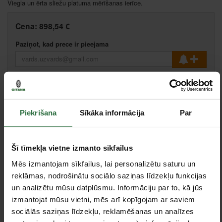
Viegla un ērta sliežu platuma mērīšanas ierīce.
Cena:
898,54 €
Paziņot, kad prece ir pieejama
Salīdzināt
Ieteikt cenu
Piekrišana
Sīkāka informācija
Par
Ikmēneša maksājums no 19.25 €
Minimālā pirmā iemaksa 0.00 €
Šī tīmekļa vietne izmanto sīkfailus
Mēs izmantojam sīkfailus, lai personalizētu saturu un
reklāmas, nodrošinātu sociālo saziņas līdzekļu funkcijas
Specifikācija
un analizētu mūsu datplūsmu. Informāciju par to, kā jūs
izmantojat mūsu vietni, mēs arī kopīgojam ar saviem
Svars
2,5 kg
sociālās saziņas līdzekļu, reklamēšanas un analīzes
Mērīšanas intervāls
nuo -30 iki 200 mm