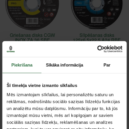
Griešanas disks CGW
Slīpēšanas disks
INOX ZA 36 SBF
125x6.5x22.5 A24 RBF
125x2,0x22,23mm
T-27 CGW
1,33 €
2,18 €
Ir noliktavā
Ir noliktavā
Piekrišana
Sīkāka informācija
Par
Akcija!
Šī tīmekļa vietne izmanto sīkfailus
Mēs izmantojam sīkfailus, lai personalizētu saturu un
reklāmas, nodrošinātu sociālo saziņas līdzekļu funkcijas
un analizētu mūsu datplūsmu. Informāciju par to, kā jūs
izmantojat mūsu vietni, mēs arī kopīgojam ar saviem
sociālās saziņas līdzekļu, reklamēšanas un analīzes
partneriem, kuri to var apvienot ar citu informāciju, ko