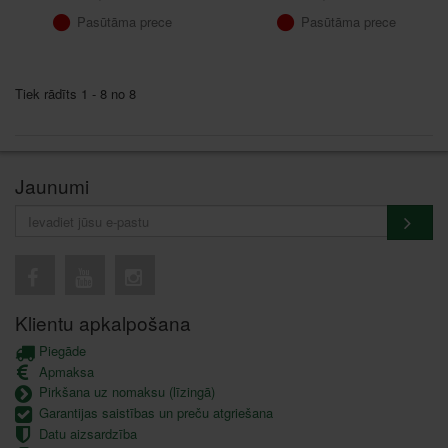
Pasūtāma prece
Pasūtāma prece
Tiek rādīts 1 - 8 no 8
Jaunumi
Klientu apkalpošana
Piegāde
Apmaksa
Pirkšana uz nomaksu (līzingā)
Garantijas saistības un preču atgriešana
Datu aizsardzība