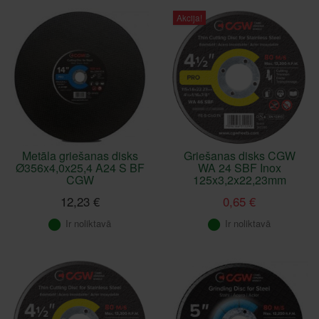
Akcija!
Metāla griešanas disks
Griešanas disks CGW
Ø356x4,0x25,4 A24 S BF
WA 24 SBF Inox
CGW
125x3,2x22,23mm
12,23 €
0,65 €
Ir noliktavā
Ir noliktavā