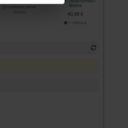
ABUS 60
ABUS 180IB/50HB63
Marine
Izvēlieties preces
variantu
40,39 €
Ir noliktavā