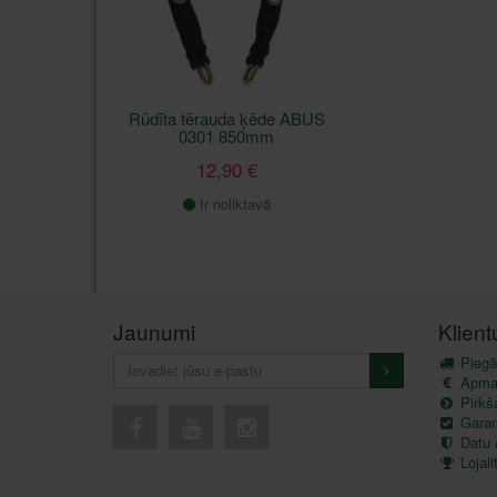
Rūdīta tērauda ķēde ABUS
0301 850mm
12,90 €
Ir noliktavā
Jaunumi
Klien
Piegā
Apma
Pirkš
Garant
Datu 
Lojal