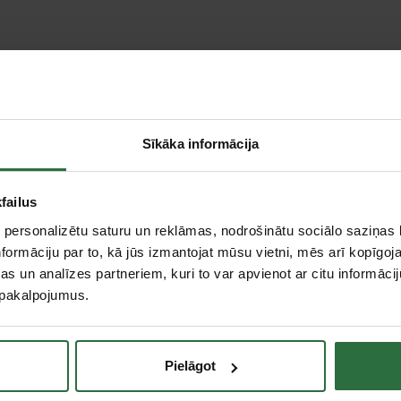
Sīkāka informācija
failus
 personalizētu saturu un reklāmas, nodrošinātu sociālo saziņas l
formāciju par to, kā jūs izmantojat mūsu vietni, mēs arī kopīgo
s un analīzes partneriem, kuri to var apvienot ar citu informācij
u pakalpojumus.
Pielāgot
e
Slēdzene ABUS
Piekaramā atslēga