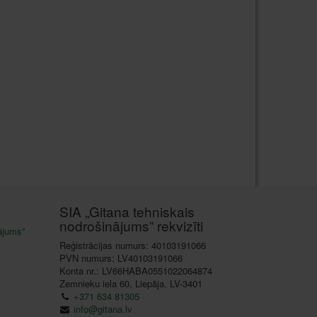
SIA „Gitana tehniskais
nodrošinājums” rekvizīti
ājums”
Reģistrācijas numurs: 40103191066
PVN numurs: LV40103191066
Konta nr.: LV66HABA0551022064874
Zemnieku iela 60, Liepāja, LV-3401
+371 634 81305
info@gitana.lv