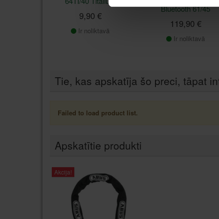
64TI/40 Titalium
ABUS Everox
Bluetooth 61/45
9,90 €
119,90 €
Ir noliktavā
Ir noliktavā
Tie, kas apskatīja šo preci, tāpat in
Failed to load product list.
Apskatītie produkti
Akcija!