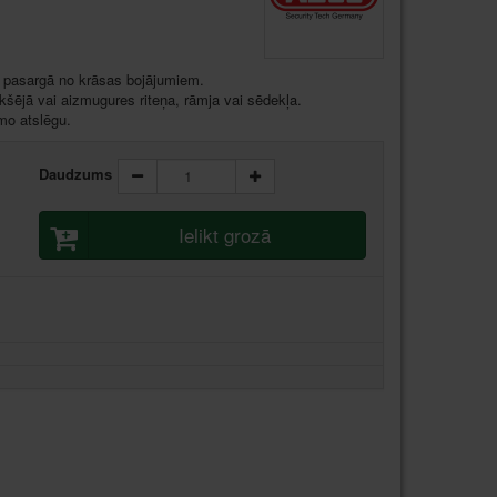
s pasargā no krāsas bojājumiem.
kšējā vai aizmugures riteņa, rāmja vai sēdekļa.
mo atslēgu.
Daudzums
Ielikt grozā