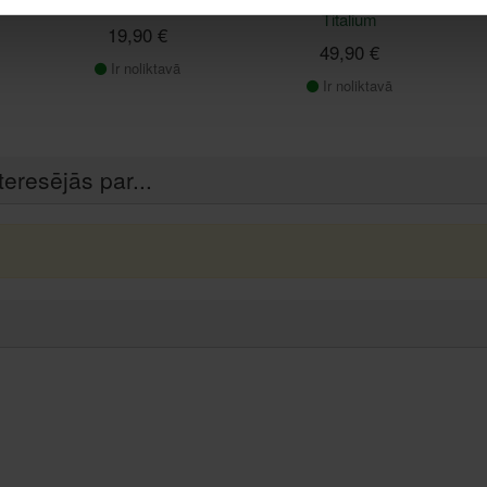
70lB/45, zila
ABUS 90RK/50
Titalium
19,90 €
49,90 €
Ir noliktavā
Ir noliktavā
teresējās par...