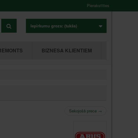
Pierakstīties
Iepirkumu grozs:
(tukšs)
REMONTS
BIZNESA KLIENTIEM
Sekojošā prece
→