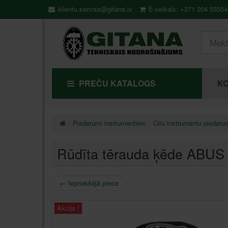
klientu.serviss@gitana.lv
E-veikals: +371 204 55504
PREČU KATALOGS
KO
Piederumi instrumentiem
Citu instrumentu piederu
Rūdīta tērauda ķēde ABU
←
Iepriekšējā prece
Akcija !