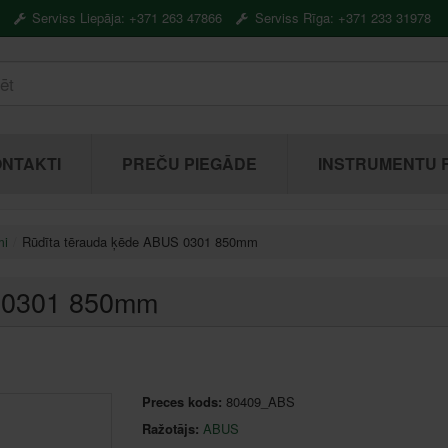
Serviss Liepāja: +371 263 47866
Serviss Rīga: +371 233 31978
NTAKTI
PREČU PIEGĀDE
INSTRUMENTU 
mi
Rūdīta tērauda ķēde ABUS 0301 850mm
S 0301 850mm
Preces kods:
80409_ABS
Ražotājs:
ABUS