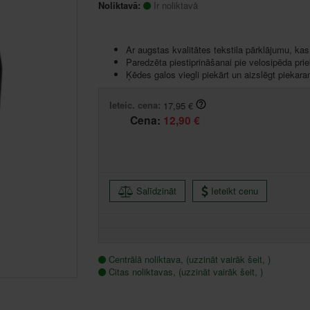
Noliktavā:
Ir noliktavā
Ar augstas kvalitātes tekstila pārklājumu, ka
Paredzēta piestiprināšanai pie velosipēda prie
Ķēdes galos viegli piekārt un aizslēgt piekara
Ieteic. cena:
17,95 €
Cena:
12,90 €
Salīdzināt
Ieteikt cenu
Centrālā noliktava, (uzzināt vairāk šeit, )
Citas noliktavas, (uzzināt vairāk šeit, )