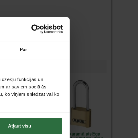
Par
īdzekļu funkcijas un
jam ar saviem sociālās
u, ko viņiem sniedzat vai ko
Atļaut visu
Piekaramā atslēga
Piekaramā atslēga