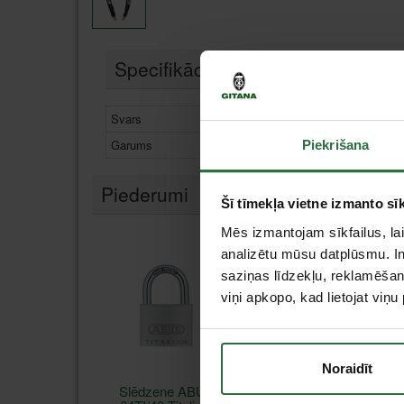
Specifikācija
Svars
0,75 kg
Garums
850 mm
Piekrišana
Piederumi
Šī tīmekļa vietne izmanto sīk
Mēs izmantojam sīkfailus, lai
analizētu mūsu datplūsmu. In
saziņas līdzekļu, reklamēšana
viņi apkopo, kad lietojat viņ
Noraidīt
Slēdzene ABUS
Elektroniskā slēdzen