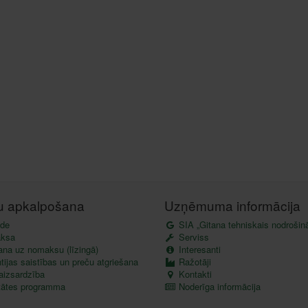
tu apkalpošana
Uzņēmuma informācija
de
SIA „Gitana tehniskais nodrošin
ksa
Serviss
ana uz nomaksu (līzingā)
Interesanti
ijas saistības un preču atgriešana
Ražotāji
aizsardzība
Kontakti
itātes programma
Noderīga informācija