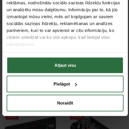
Piederumi
reklāmas, nodrošinātu sociālo saziņas līdzekļu funkcijas
un analizētu mūsu datplūsmu. Informāciju par to, kā jūs
Akcija!
Akcija!
izmantojat mūsu vietni, mēs arī kopīgojam ar saviem
sociālās saziņas līdzekļu, reklamēšanas un analīzes
partneriem, kuri to var apvienot ar citu informāciju, ko
viņiem sniedzat vai ko viņi apkopo, kad lietojat viņu
pakalpojumus.
Atļaut visu
7 daļu skrūvēšanas
Universāls magnētiskais
uzgaļu komplekts WERA
turētājs WERA 893/4/1K
Bit-Check 7
1/4" 50mm
Pielāgot
10,00 €
5,00 €
Ir noliktavā
Ir noliktavā
Noraidīt
Akcija!
Akcija!