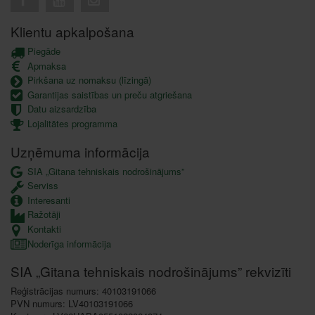
Klientu apkalpošana
Piegāde
Apmaksa
Pirkšana uz nomaksu (līzingā)
Garantijas saistības un preču atgriešana
Datu aizsardzība
Lojalitātes programma
Uzņēmuma informācija
SIA „Gitana tehniskais nodrošinājums”
Serviss
Interesanti
Ražotāji
Kontakti
Noderīga informācija
SIA „Gitana tehniskais nodrošinājums” rekvizīti
Reģistrācijas numurs: 40103191066
PVN numurs: LV40103191066