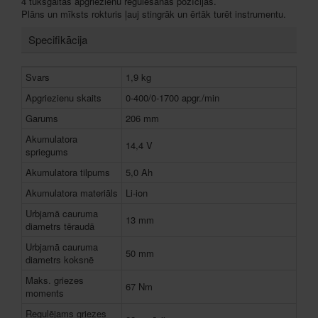
4 tukšgaitas apgriezienu regulēšanas pozīcijas.
Plāns un mīksts rokturis ļauj stingrāk un ērtāk turēt instrumentu.
Specifikācija
Svars
1,9 kg
Apgriezienu skaits
0-400/0-1700 apgr./min
Garums
206 mm
Akumulatora
14,4 V
spriegums
Akumulatora tilpums
5,0 Ah
Akumulatora materiāls
Li-ion
Urbjamā cauruma
13 mm
diametrs tēraudā
Urbjamā cauruma
50 mm
diametrs koksnē
Maks. griezes
67 Nm
moments
Regulējams griezes