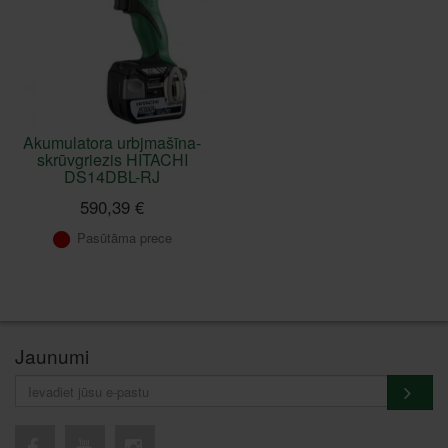
Akumulatora urbjmašīna-
skrūvgriezis HITACHI
DS14DBL-RJ
590,39 €
Pasūtāma prece
Jaunumi