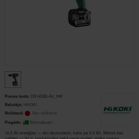
Preces kods:
DS14DBL-RJ_HiK
Ražotājs:
HiKOKI
Noliktavā:
Nav noliktavā
Piegāde:
Bezmaksas!
10,0 Ah enerģijas — divi akumulatori, katrs pa 5,0 Ah. Motors bez
oglītēm — 30 % produktīvāks nekā vecie modeļi, ilgāks motora