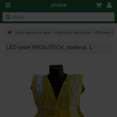
GITANA
Darba apģērbs un apavi
Palielinātas redzamības
LED veste PR
LED veste PROLUTECH, dzeltena
, L