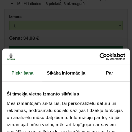
16 LED diodes – 8 priekšā, 8 aizmugurē.
Izmērs
Cena:
34,98 €
Ielikt grozā
Salīdzināt
Ieteikt cenu
Piekrišana
Sīkāka informācija
Par
Centrālā noliktava, (uzzināt vairāk šeit, )
Šī tīmekļa vietne izmanto sīkfailus
Citas noliktavas, (uzzināt vairāk šeit, )
Mēs izmantojam sīkfailus, lai personalizētu saturu un
reklāmas, nodrošinātu sociālo saziņas līdzekļu funkcijas
Apraksts
un analizētu mūsu datplūsmu. Informāciju par to, kā jūs
izmantojat mūsu vietni, mēs arī kopīgojam ar saviem
Atbilst CE drošības standartam ISO 20471 : 2013 EN 471 klase 2.
sociālās saziņas līdzekļu, reklamēšanas un analīzes