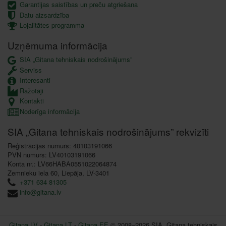
Garantijas saistības un preču atgriešana
Datu aizsardzība
Lojalitātes programma
Uzņēmuma informācija
SIA „Gitana tehniskais nodrošinājums”
Serviss
Interesanti
Ražotāji
Kontakti
Noderīga informācija
SIA „Gitana tehniskais nodrošinājums” rekvizīti
Reģistrācijas numurs: 40103191066
PVN numurs: LV40103191066
Konta nr.: LV66HABA0551022064874
Zemnieku iela 60, Liepāja, LV-3401
+371 634 81305
info@gitana.lv
Gitana LV
-
Gitana LT
-
Gitana EE
© 2008–2026 SIA „Gitana tehniskais