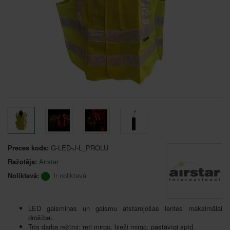
Preces kods:
G-LED-J-L_PROLU
Ražotājs:
Airstar
Noliktavā:
Ir noliktavā
LED gaismiņas un gaismu atstarojošas lentes maksimālai
drošībai.
Trīs darba režīmi: reti mirgo, bieži mirgo, pastāvīgi spīd.