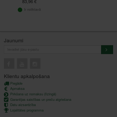
83,96 €
Ir noliktavā
Jaunumi
Klientu apkalpošana
Piegāde
Apmaksa
Pirkšana uz nomaksu (līzingā)
Garantijas saistības un preču atgriešana
Datu aizsardzība
Lojalitātes programma