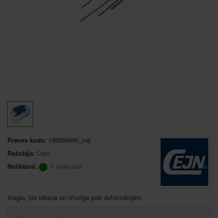
Preces kods:
199586680_cej
Ražotājs:
Cejn
Noliktavā:
Ir noliktavā
Viegla, ļoti lokana un izturīga pret deformācijām.