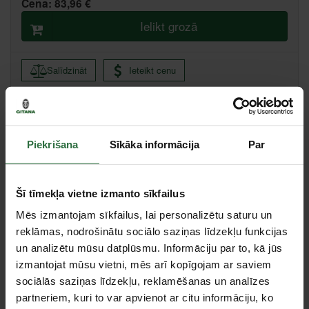
Cena:
83,96 €
Ielikt grozā
Salīdzināt
Ieteikt cenu
Ikmēneša maksājums no 1.80 €
Minimālā pirmā iemaksa 0.00 €
Piekrišana
Sīkāka informācija
Par
Citas noliktavas, (uzzināt vairāk šeit, )
Šī tīmekļa vietne izmanto sīkfailus
Mēs izmantojam sīkfailus, lai personalizētu saturu un
Specifikācija
reklāmas, nodrošinātu sociālo saziņas līdzekļu funkcijas
un analizētu mūsu datplūsmu. Informāciju par to, kā jūs
Maksimālais darba spiediens
10 bar
izmantojat mūsu vietni, mēs arī kopīgojam ar saviem
Minimālais plīšanas spiediens
25 bar
sociālās saziņas līdzekļu, reklamēšanas un analīzes
Temperatūras amplitūda
-30 °C līdz +60 °C
partneriem, kuri to var apvienot ar citu informāciju, ko