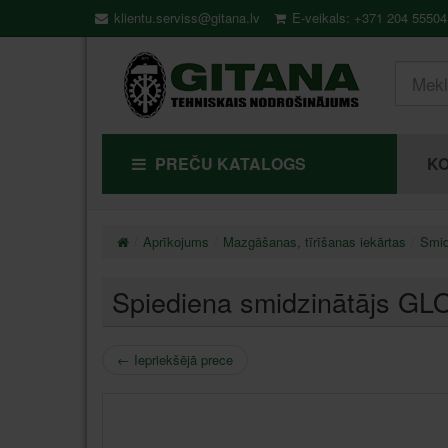
klientu.serviss@gitana.lv
E-veikals: +371 204 55504
PREČU KATALOGS
KO
Aprīkojums
Mazgāšanas, tīrīšanas iekārtas
Smid
Spiediena smidzinātājs GL
←
Iepriekšējā prece