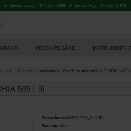
Serviss Liepāja: +371 263 47866
Serviss Rīga: +371 233 31978
NTAKTI
PREČU PIEGĀDE
INSTRUMENTU 
zinātāji
Kompresijas smidzinātāji
Spiediena smidzinātājs GLORIA 505T 5
ORIA 505T 5l
Preces kods:
000505.0000_GLORIA
Ražotājs:
Gloria