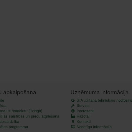
tu apkalpošana
Uzņēmuma informācija
de
SIA „Gitana tehniskais nodrošin
ksa
Serviss
ana uz nomaksu (līzingā)
Interesanti
ijas saistības un preču atgriešana
Ražotāji
aizsardzība
Kontakti
itātes programma
Noderīga informācija