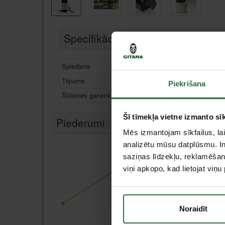
Specifikācija
Spiediens
6 b
Tilpums
5 l
Piekrišana
Šļūtenes garums
1,3
Šī tīmekļa vietne izmanto sīk
Piederumi
Mēs izmantojam sīkfailus, lai
analizētu mūsu datplūsmu. In
saziņas līdzekļu, reklamēšana
viņi apkopo, kad lietojat viņ
Noraidīt