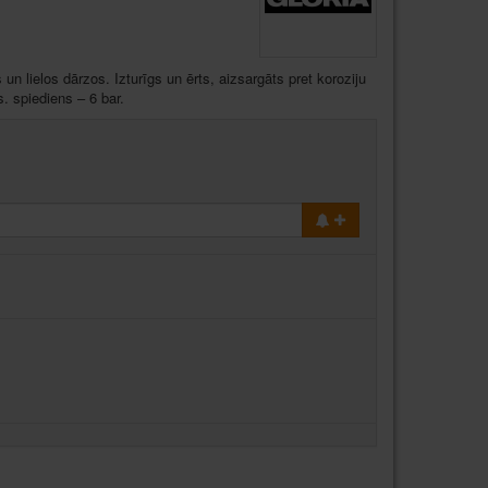
n lielos dārzos. Izturīgs un ērts, aizsargāts pret koroziju
. spiediens – 6 bar.