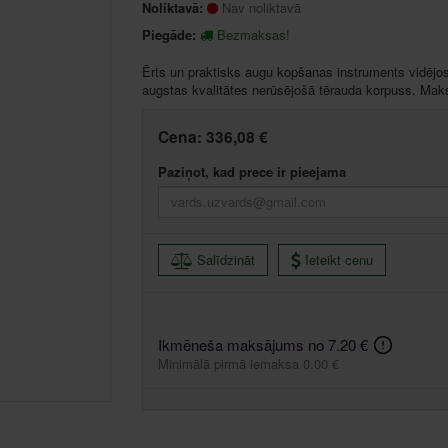
Noliktavā:
Nav noliktavā
Piegāde:
Bezmaksas!
Ērts un praktisks augu kopšanas instruments vidējos u
augstas kvalitātes nerūsējošā tērauda korpuss. Maks
Cena:
336,08 €
Paziņot, kad prece ir pieejama
Salīdzināt
Ieteikt cenu
Ikmēneša maksājums no 7.20 €
Minimālā pirmā iemaksa 0.00 €