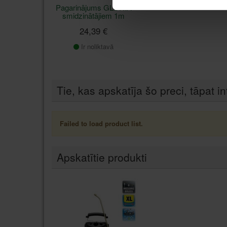
Pagarinājums GLORIA
smidzinātājiem 1m
24,39 €
Ir noliktavā
Tie, kas apskatīja šo preci, tāpat in
Failed to load product list.
Apskatītie produkti