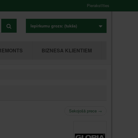
Pierakstīties
Iepirkumu grozs:
(tukšs)
REMONTS
BIZNESA KLIENTIEM
l
Sekojošā prece
→