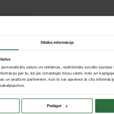
ar
Sīkāka informācija
5 m
failus
 personalizētu saturu un reklāmas, nodrošinātu sociālo saziņas l
formāciju par to, kā jūs izmantojat mūsu vietni, mēs arī kopīgo
s un analīzes partneriem, kuri to var apvienot ar citu informācij
u pakalpojumus.
Pielāgot