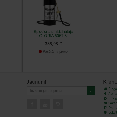
Spiediena smidzinātājs
GLORIA 505T 5l
336,08 €
Pasūtāma prece
Jaunumi
Klien
Piegā
Apma
Pirkš
Garant
Datu 
Lojal