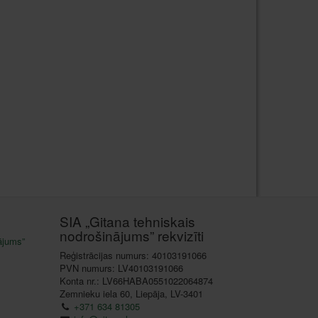
SIA „Gitana tehniskais
nodrošinājums” rekvizīti
ājums”
Reģistrācijas numurs: 40103191066
PVN numurs: LV40103191066
Konta nr.: LV66HABA0551022064874
Zemnieku iela 60, Liepāja, LV-3401
+371 634 81305