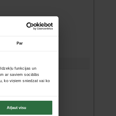
Par
īdzekļu funkcijas un
jam ar saviem sociālās
u, ko viņiem sniedzat vai ko
Atļaut visu