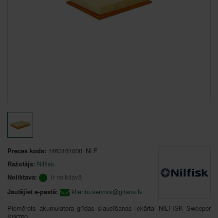
Preces kods:
1463161000_NLF
Ražotājs:
Nilfisk
Noliktavā:
Ir noliktavā
Jautājiet e-pastā:
klientu.serviss@gitana.lv
Piemērots akumulatora grīdas slaucīšanas iekārtai NILFISK Sweeper
SW750.