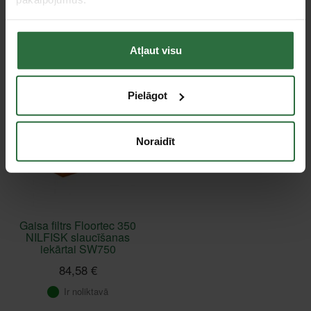
Failed to load product list.
Atļaut visu
Apskatītie produkti
Pielāgot
Noraidīt
Gaisa filtrs Floortec 350
NILFISK slaucīšanas
iekārtai SW750
84,58 €
Ir noliktavā