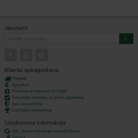
Jaunumi
Klientu apkalpošana
Piegāde
Apmaksa
Pirkšana uz nomaksu (līzingā)
Garantijas saistības un preču atgriešana
Datu aizsardzība
Lojalitātes programma
Uzņēmuma informācija
SIA „Gitana tehniskais nodrošinājums”
Serviss