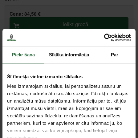
Cena:
84,58 €
Ielikt grozā
Salīdzināt
Ieteikt cenu
Piekrišana
Sīkāka informācija
Par
Ikmēneša maksājums no 1.81 €
Minimālā pirmā iemaksa 0.00 €
Šī tīmekļa vietne izmanto sīkfailus
Mēs izmantojam sīkfailus, lai personalizētu saturu un
Liepāja, Zemnieku iela 60, Liepāja
Saņemšana 1 stundas laikā
reklāmas, nodrošinātu sociālo saziņas līdzekļu funkcijas
Centrālā noliktava, (uzzināt vairāk šeit, )
un analizētu mūsu datplūsmu. Informāciju par to, kā jūs
izmantojat mūsu vietni, mēs arī kopīgojam ar saviem
sociālās saziņas līdzekļu, reklamēšanas un analīzes
Tie, kas apskatīja šo preci, tāpat interesējās par...
partneriem, kuri to var apvienot ar citu informāciju, ko
viņiem sniedzat vai ko viņi apkopo, kad lietojat viņu
pakalpojumus.