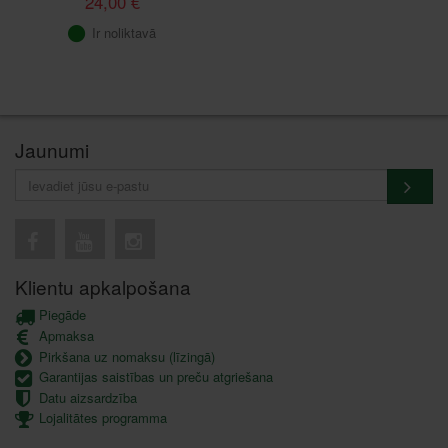
24,00 €
Ir noliktavā
Jaunumi
Klientu apkalpošana
Piegāde
Apmaksa
Pirkšana uz nomaksu (līzingā)
Garantijas saistības un preču atgriešana
Datu aizsardzība
Lojalitātes programma