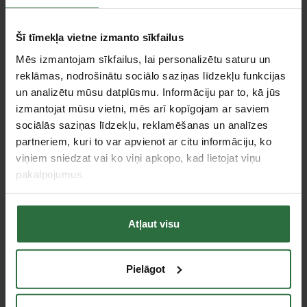
Salīdzināt
Ieteikt cenu
Šī tīmekļa vietne izmanto sīkfailus
Mēs izmantojam sīkfailus, lai personalizētu saturu un
Centrālā noliktava, (uzzināt vairāk šeit, )
reklāmas, nodrošinātu sociālo saziņas līdzekļu funkcijas
Citas noliktavas, (uzzināt vairāk šeit, )
un analizētu mūsu datplūsmu. Informāciju par to, kā jūs
izmantojat mūsu vietni, mēs arī kopīgojam ar saviem
sociālās saziņas līdzekļu, reklamēšanas un analīzes
Apraksts
partneriem, kuri to var apvienot ar citu informāciju, ko
viņiem sniedzat vai ko viņi apkopo, kad lietojat viņu
Asmeņi izgatavoti no speciāla ķirurģiskā nerūsējošā tērauda, bet
korpuss no pastiprinātas plastmasas.
pakalpojumus.
Integrēti divi rezerves asmeņi.
Ar fiksācijas mehānismu drošai transportēšanai.
Atļaut visu
Specifikācija
Pielāgot
Svars
108 g
Griežamās caurules diametrs
20–50 mm