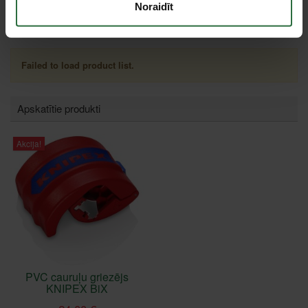
Noraidīt
Tie, kas apskatīja šo preci, tāpat interesējās par...
Failed to load product list.
Apskatītie produkti
Akcija!
PVC cauruļu griezējs
KNIPEX BiX