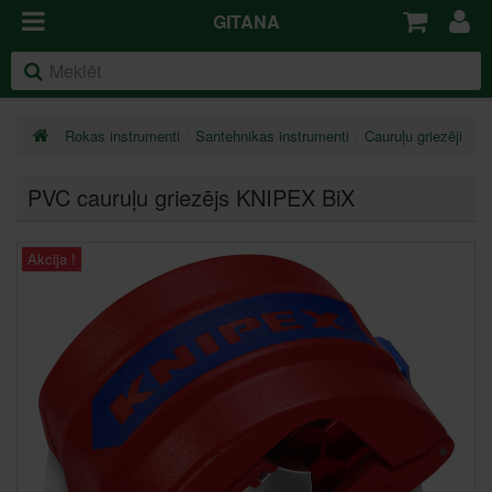
GITANA
Rokas instrumenti
Santehnikas instrumenti
Cauruļu griezēji
PV
PVC cauruļu griezējs KNIPEX BiX
Akcija !