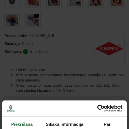
Preces kods:
902210BK_KNI
Ražotājs:
Knipex
Noliktavā:
Ir noliktavā
Ļoti tīrs griezums.
Ātra augstas temperatūras kanalizācijas cauruļu un elektrības
vadu griešana.
Griež nesastiprinātas plastmasas caurules no Ø20 līdz 50 mm,
kuru sieniņu biezums ir līdz 2,4 mm.
Ieteic. cena:
35,09 €
Cena:
24,00 €
Ielikt grozā
Piekrišana
Sīkāka informācija
Par